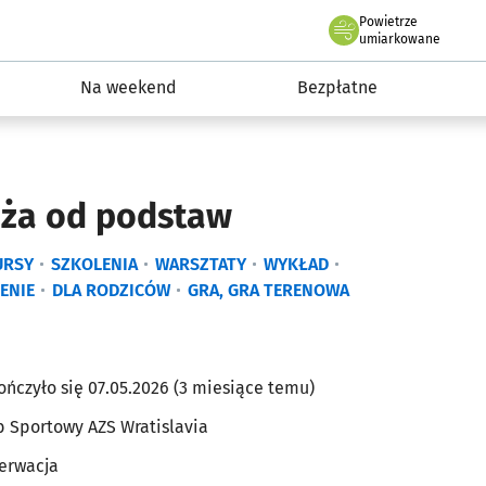
Powietrze
we Wrocławiu
ydarzenia
umiarkowane
Na weekend
Bezpłatne
dża od podstaw
URSY
SZKOLENIA
WARSZTATY
WYKŁAD
ENIE
DLA RODZICÓW
GRA, GRA TERENOWA
ończyło się 07.05.2026 (3 miesiące temu)
b Sportowy AZS Wratislavia
erwacja