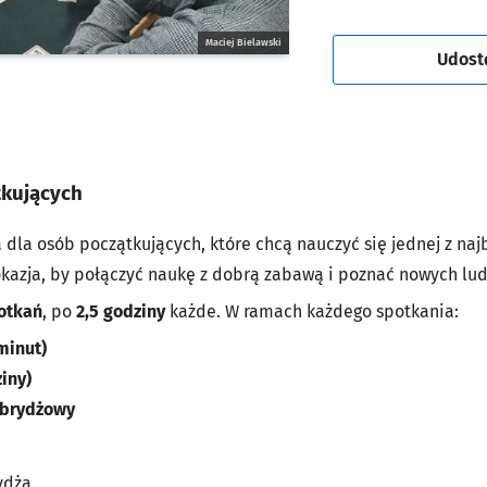
Maciej Bielawski
Udost
tkujących
dla osób początkujących, które chcą nauczyć się jednej z najb
okazja, by połączyć naukę z dobrą zabawą i poznać nowych lud
otkań
, po
2,5 godziny
każde. W ramach każdego spotkania:
minut)
iny)
 brydżowy
ydża,