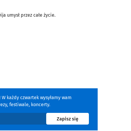
ija umysł przez całe życie.
a! W każdy czwartek wysyłamy wam
zy, festiwale, koncerty.
na newsletter
Zapisz się