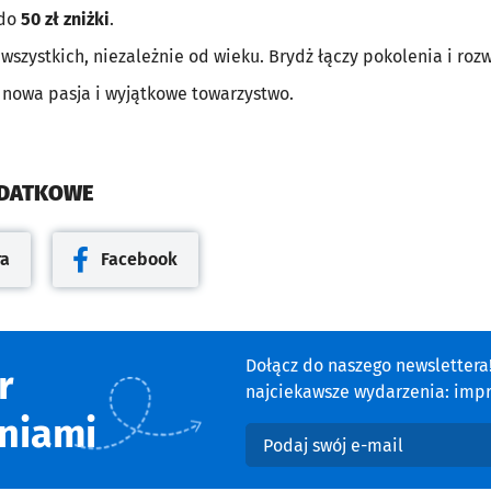
 do
50 zł zniżki
.
wszystkich, niezależnie od wieku. Brydż łączy pokolenia i rozw
 nowa pasja i wyjątkowe towarzystwo.
ODATKOWE
ra
Facebook
cie
Otwiera się w nowej karcie
Dołącz do naszego newsletter
r
najciekawsze wydarzenia: impre
niami
Podaj swój e-mail