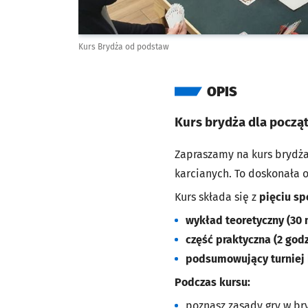
Kurs Brydża od podstaw
OPIS
Kurs brydża dla począ
Zapraszamy na kurs brydża 
karcianych. To doskonała 
Kurs składa się z
pięciu sp
wykład teoretyczny (30 
część praktyczna (2 godz
podsumowujący turniej
Podczas kursu:
poznasz zasady gry w br