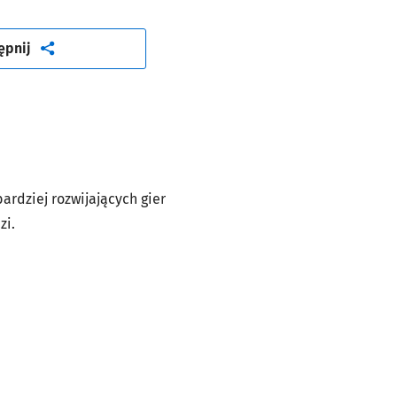
artykuł
ępnij
ardziej rozwijających gier
zi.