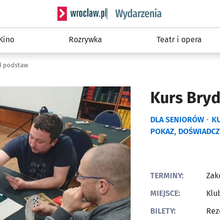
Serwis informacyjny wroclaw.pl podserwis: W
Kino
Rozrywka
Teatr i opera
d podstaw
Kurs Bry
DLA SENIORÓW
K
POKAZ, DOŚWIADCZ
TERMINY:
Zak
MIEJSCE:
Klu
BILETY:
Rez