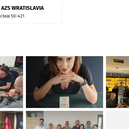
AZS WRATISLAVIA
cław
50-421
Kliknij, aby powiększyć
Kliknij, ab
Kliknij, aby powiększyć