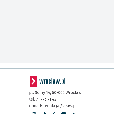
pl. Solny 14,
50-062
Wrocław
tel. 71 776 71 42
e-mail:
redakcja@araw.pl