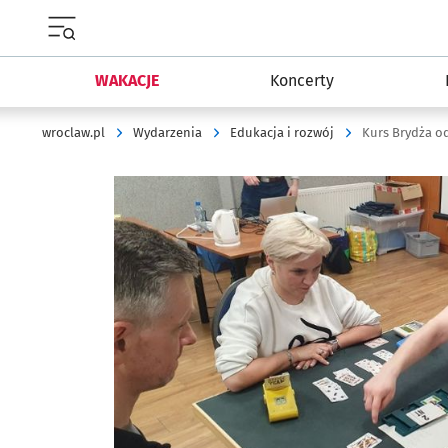
Menu główne portalu wroclaw.pl
WAKACJE
Koncerty
wroclaw.pl
Wydarzenia
Edukacja i rozwój
Kurs Brydża o
Kliknij, aby powiększyć