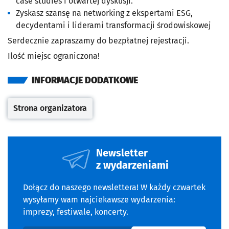
case studies i otwartej dyskusji.
Zyskasz szansę na networking z ekspertami ESG,
decydentami i liderami transformacji środowiskowej
Serdecznie zapraszamy do bezpłatnej rejestracji.
Ilość miejsc ograniczona!
INFORMACJE DODATKOWE
Strona organizatora
Otwiera się w nowej karcie
Newsletter
z wydarzeniami
Dołącz do naszego newslettera! W każdy czwartek
wysyłamy wam najciekawsze wydarzenia:
imprezy, festiwale, koncerty.