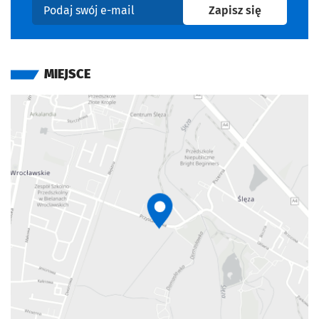
na newslet
Zapisz się
Podaj swój e-mail
MIEJSCE