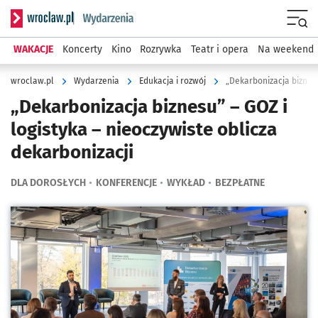
Serwis informacyjny wroclaw.pl podserwis: Wydarzenia
Menu
WAKACJE
Koncerty
Kino
Rozrywka
Teatr i opera
Na weekend
wroclaw.pl
Wydarzenia
Edukacja i rozwój
„Dekarbonizacja biznesu
„Dekarbonizacja biznesu” – GOZ i
logistyka – nieoczywiste oblicza
dekarbonizacji
DLA DOROSŁYCH
KONFERENCJE
WYKŁAD
BEZPŁATNE
Kliknij, aby powiększyć