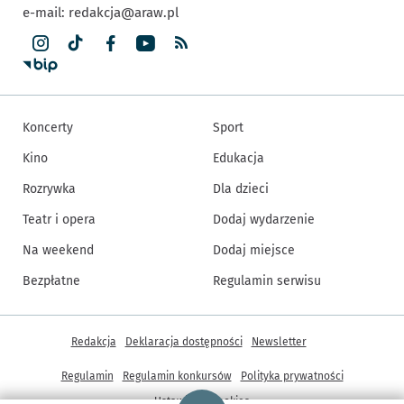
e-mail:
redakcja@araw.pl
Koncerty
Sport
Kino
Edukacja
Rozrywka
Dla dzieci
Teatr i opera
Dodaj wydarzenie
Na weekend
Dodaj miejsce
Bezpłatne
Regulamin serwisu
Inne informacje
Redakcja
Deklaracja dostępności
Newsletter
Regulamin
Regulamin konkursów
Polityka prywatności
Strona główna - wroclaw.pl
Ustawienia cookies