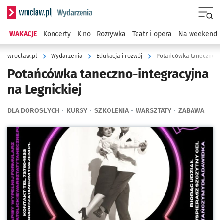
Serwis informacyjny wroclaw.pl podserwis: Wydarzenia
Menu
WAKACJE
Koncerty
Kino
Rozrywka
Teatr i opera
Na weekend
wroclaw.pl
Wydarzenia
Edukacja i rozwój
Potańcówka taneczno-in
Potańcówka taneczno-integracyjna
na Legnickiej
DLA DOROSŁYCH
KURSY
SZKOLENIA
WARSZTATY
ZABAWA
Kliknij, aby powiększyć