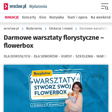
Serwis informacyjny wroclaw.pl podserwis: Wydarzenia
Menu
WAKACJE
Koncerty
Kino
Rozrywka
Teatr i opera
Na weekend
wroclaw.pl
Wydarzenia
Edukacja i rozwój
Darmowe warsztaty flor
Darmowe warsztaty florystyczne –
flowerbox
DLA DOROSŁYCH
DLA SENIORÓW
KURSY
SZKOLENIA
WARSZTA
Kliknij, aby powiększyć