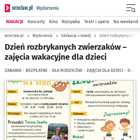
Serwis informacyjny wroclaw.pl podserwis: Wydarzenia
Menu
WAKACJE
Koncerty
Kino
Rozrywka
Teatr i opera
Na weekend
wroclaw.pl
Wydarzenia
Edukacja i rozwój
Dzień rozbrykanych zwie
Dzień rozbrykanych zwierzaków –
zajęcia wakacyjne dla dzieci
ZABAWA
BEZPŁATNE
DLA RODZICÓW
ZAJĘCIA DLA DZIECI
DLA D
Kliknij, aby powiększyć