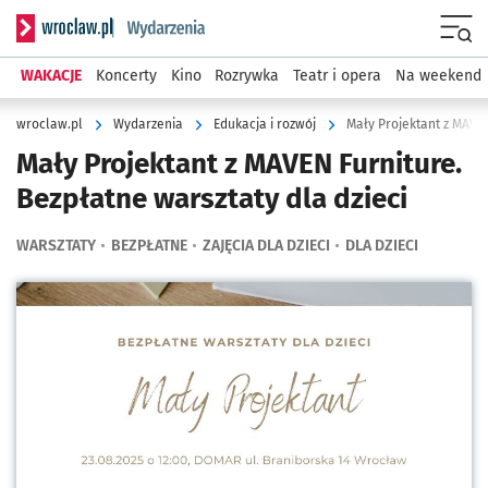
Serwis informacyjny wroclaw.pl podserwis: Wydarzenia
Menu
WAKACJE
Koncerty
Kino
Rozrywka
Teatr i opera
Na weekend
wroclaw.pl
Wydarzenia
Edukacja i rozwój
Mały Projektant z MAVEN
Mały Projektant z MAVEN Furniture.
Bezpłatne warsztaty dla dzieci
WARSZTATY
BEZPŁATNE
ZAJĘCIA DLA DZIECI
DLA DZIECI
Kliknij, aby powiększyć