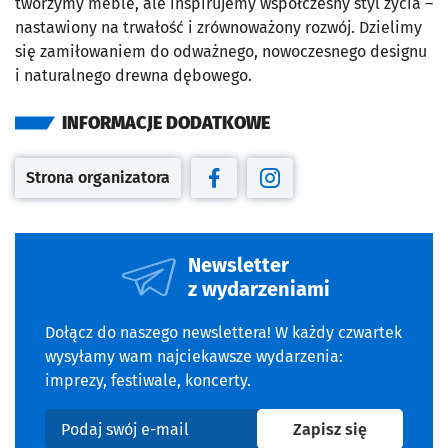
tworzymy meble, ale inspirujemy współczesny styl życia
–
nastawiony na trwałość i zrównoważony rozwój. Dzielimy
się zamiłowaniem do odważnego, nowoczesnego designu
i naturalnego drewna dębowego.
INFORMACJE DODATKOWE
Strona organizatora
Otwiera się w nowej karcie
Otwiera się w nowej karcie
Otwiera się w nowej kar
Newsletter
z wydarzeniami
Dołącz do naszego newslettera! W każdy czwartek
wysyłamy wam najciekawsze wydarzenia:
imprezy, festiwale, koncerty.
na newslet
Zapisz się
Podaj swój e-mail