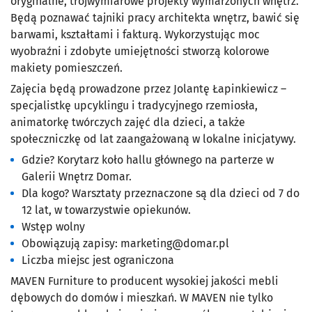
oryginalne, trójwymiarowe projekty wymarzonych wnętrz.
Będą poznawać tajniki pracy architekta wnętrz, bawić się
barwami, kształtami i fakturą. Wykorzystując moc
wyobraźni i zdobyte umiejętności stworzą kolorowe
makiety pomieszczeń.
Zajęcia będą prowadzone przez Jolantę Łapinkiewicz –
specjalistkę upcyklingu i tradycyjnego rzemiosła,
animatorkę twórczych zajęć dla dzieci, a także
społeczniczkę od lat zaangażowaną w lokalne inicjatywy.
Gdzie? Korytarz koło hallu głównego na parterze w
Galerii Wnętrz Domar.
Dla kogo? Warsztaty przeznaczone są dla dzieci od 7 do
12 lat, w towarzystwie opiekunów.
Wstęp wolny
Obowiązują zapisy:
marketing@domar.pl
Liczba miejsc jest ograniczona
MAVEN Furniture to producent wysokiej jakości mebli
dębowych do domów i mieszkań. W MAVEN nie tylko