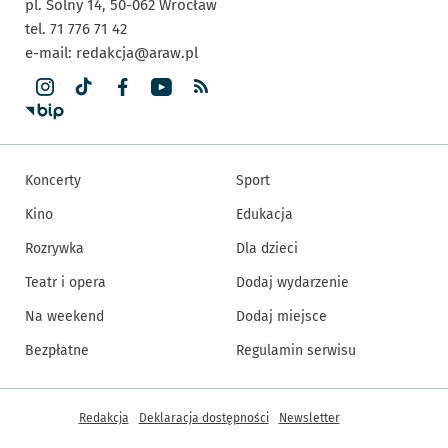
pl. Solny 14,
50-062
Wrocław
tel. 71 776 71 42
e-mail:
redakcja@araw.pl
Koncerty
Sport
Kino
Edukacja
Rozrywka
Dla dzieci
Teatr i opera
Dodaj wydarzenie
Na weekend
Dodaj miejsce
Bezpłatne
Regulamin serwisu
Inne informacje
Redakcja
Deklaracja dostępności
Newsletter