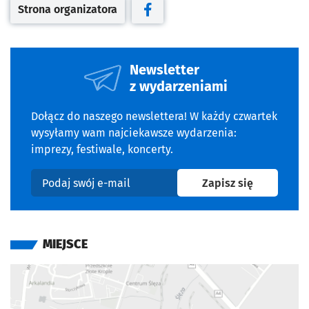
Strona organizatora
Otwiera się w nowej karcie
Otwiera się w nowej karcie
Newsletter
z wydarzeniami
Dołącz do naszego newslettera! W każdy czwartek
wysyłamy wam najciekawsze wydarzenia:
imprezy, festiwale, koncerty.
na newslet
Zapisz się
Podaj swój e-mail
MIEJSCE