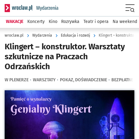
Serwis informacyjny wroclaw.pl podserwis: Wydarzenia
Menu
WAKACJE
Koncerty
Kino
Rozrywka
Teatr i opera
Na weekend
wroclaw.pl
Wydarzenia
Edukacja i rozwój
Klingert – konstruktor.
Klingert – konstruktor. Warsztaty
szkutnicze na Praczach
Odrzańskich
W PLENERZE
WARSZTATY
POKAZ, DOŚWIADCZENIE
BEZPŁATNE
Kliknij, aby powiększyć