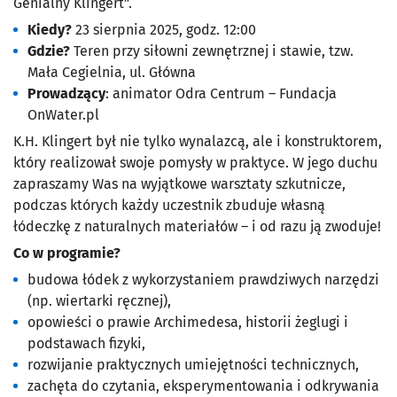
Genialny Klingert
”.
Kiedy?
23 sierpnia 2025, godz. 12:00
Gdzie?
Teren przy siłowni zewnętrznej i stawie, tzw.
Mała Cegielnia, ul. Główna
Prowadzący
: animator Odra Centrum – Fundacja
OnWater.pl
K.H. Klingert był nie tylko wynalazcą, ale i konstruktorem,
który realizował swoje pomysły w praktyce. W jego duchu
zapraszamy Was na wyjątkowe warsztaty szkutnicze,
podczas których każdy uczestnik zbuduje własną
łódeczkę z naturalnych materiałów – i od razu ją zwoduje!
Co w programie?
budowa łódek z wykorzystaniem prawdziwych narzędzi
(np. wiertarki ręcznej),
opowieści o prawie Archimedesa, historii żeglugi i
podstawach fizyki,
rozwijanie praktycznych umiejętności technicznych,
zachęta do czytania, eksperymentowania i odkrywania