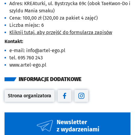
Adres: KREAturki, ul. Bystrzycka 69c (obok TaeKwon-Do i
szyldu Mania smaku)
Cena: 100,00 zł (320,00 za pakiet 4 zajęć)
Liczba miejsc: 6
Kliknij tutaj, aby przejść do formularza zapisów
Kontakt:
e-mail:
info@artel-ego.pl
tel. 695 760 243
www.artel-ego.pl
INFORMACJE DODATKOWE
Strona organizatora
Otwiera się w nowej karcie
Otwiera się w nowej karcie
Otwiera się w nowej kar
Newsletter
z wydarzeniami