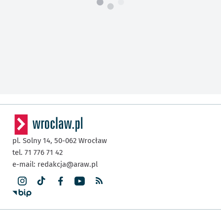
pl. Solny 14,
50-062
Wrocław
tel. 71 776 71 42
e-mail:
redakcja@araw.pl