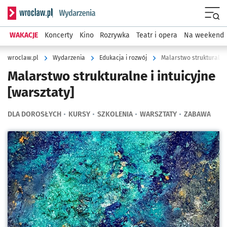
Serwis informacyjny wroclaw.pl podserwis: Wydarzenia
Menu
WAKACJE
Koncerty
Kino
Rozrywka
Teatr i opera
Na weekend
wroclaw.pl
Wydarzenia
Edukacja i rozwój
Malarstwo strukturalne 
Malarstwo strukturalne i intuicyjne
[warsztaty]
DLA DOROSŁYCH
KURSY
SZKOLENIA
WARSZTATY
ZABAWA
Kliknij, aby powiększyć