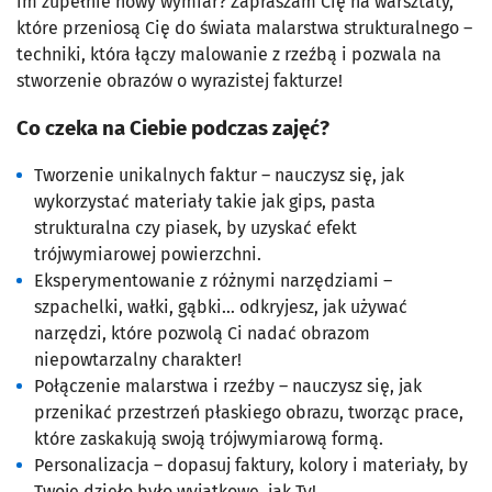
im zupełnie nowy wymiar? Zapraszam Cię na warsztaty,
które przeniosą Cię do świata malarstwa strukturalnego –
techniki, która łączy malowanie z rzeźbą i pozwala na
stworzenie obrazów o wyrazistej fakturze!
Co czeka na Ciebie podczas zajęć?
Tworzenie unikalnych faktur – nauczysz się, jak
wykorzystać materiały takie jak gips, pasta
strukturalna czy piasek, by uzyskać efekt
trójwymiarowej powierzchni.
Eksperymentowanie z różnymi narzędziami –
szpachelki, wałki, gąbki… odkryjesz, jak używać
narzędzi, które pozwolą Ci nadać obrazom
niepowtarzalny charakter!
Połączenie malarstwa i rzeźby – nauczysz się, jak
przenikać przestrzeń płaskiego obrazu, tworząc prace,
które zaskakują swoją trójwymiarową formą.
Personalizacja – dopasuj faktury, kolory i materiały, by
Twoje dzieło było wyjątkowe, jak Ty!