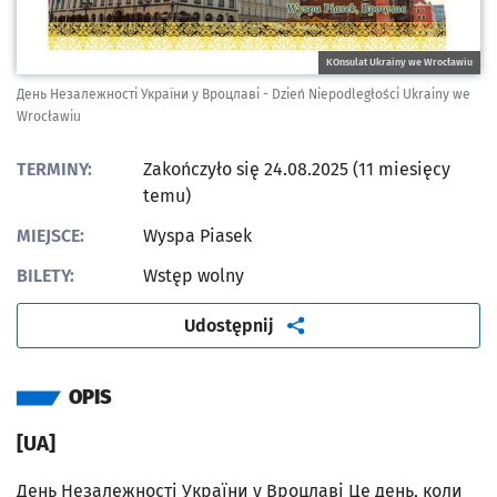
KOnsulat Ukrainy we Wrocławiu
День Незалежності України у Вроцлаві - Dzień Niepodległości Ukrainy we
Wrocławiu
TERMINY:
Zakończyło się 24.08.2025 (11 miesięcy
temu)
MIEJSCE:
Wyspa Piasek
BILETY:
Wstęp wolny
artykuł
Udostępnij
OPIS
[UA]
День Незалежності України у Вроцлаві Це день, коли