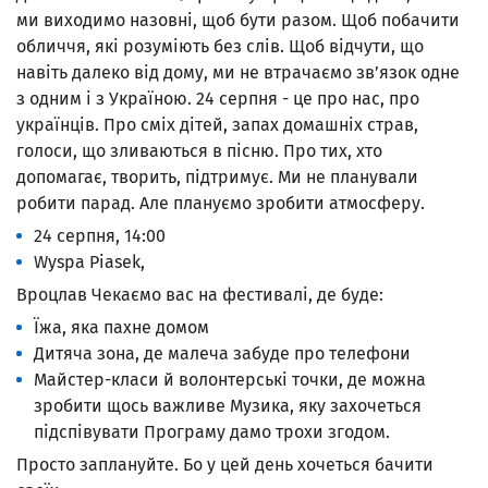
ми виходимо назовні, щоб бути разом. Щоб побачити
обличчя, які розуміють без слів. Щоб відчути, що
навіть далеко від дому, ми не втрачаємо зв’язок одне
з одним і з Україною. 24 серпня - це про нас, про
українців. Про сміх дітей, запах домашніх страв,
голоси, що зливаються в пісню. Про тих, хто
допомагає, творить, підтримує. Ми не планували
робити парад. Але плануємо зробити атмосферу.
24 серпня, 14:00
Wyspa Piasek,
Вроцлав Чекаємо вас на фестивалі, де буде:
Їжа, яка пахне домом
Дитяча зона, де малеча забуде про телефони
Майстер-класи й волонтерські точки, де можна
зробити щось важливе Музика, яку захочеться
підспівувати Програму дамо трохи згодом.
Просто заплануйте. Бо у цей день хочеться бачити