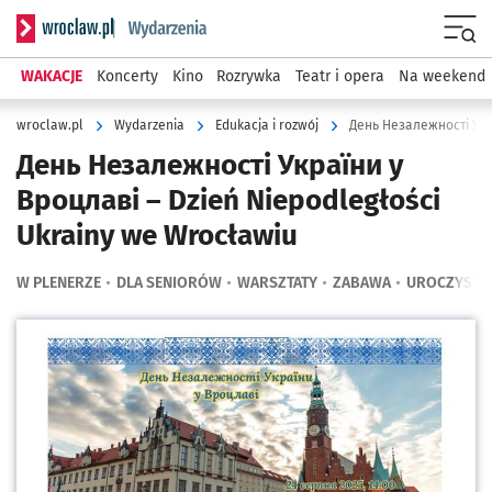
Serwis informacyjny wroclaw.pl podserwis: Wydarzenia
Menu
WAKACJE
Koncerty
Kino
Rozrywka
Teatr i opera
Na weekend
wroclaw.pl
Wydarzenia
Edukacja i rozwój
День Незалежності України у
Вроцлаві – Dzień Niepodległości
Ukrainy we Wrocławiu
W PLENERZE
DLA SENIORÓW
WARSZTATY
ZABAWA
UROCZYSTO
Kliknij, aby powiększyć