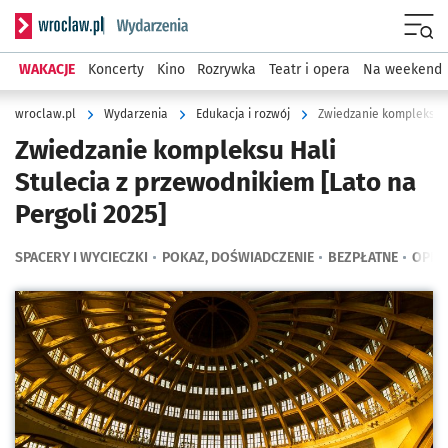
Serwis informacyjny wroclaw.pl podserwis: Wydarzenia
Menu
WAKACJE
Koncerty
Kino
Rozrywka
Teatr i opera
Na weekend
wroclaw.pl
Wydarzenia
Edukacja i rozwój
Zwiedzanie kompleksu H
Zwiedzanie kompleksu Hali
Stulecia z przewodnikiem [Lato na
Pergoli 2025]
SPACERY I WYCIECZKI
POKAZ, DOŚWIADCZENIE
BEZPŁATNE
OPRO
Kliknij, aby powiększyć