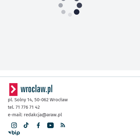
pl. Solny 14,
50-062
Wrocław
tel. 71 776 71 42
e-mail:
redakcja@araw.pl