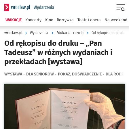
Serwis informacyjny wroclaw.pl podserwis: Wydarzenia
Menu
WAKACJE
Koncerty
Kino
Rozrywka
Teatr i opera
Na weekend
wroclaw.pl
Wydarzenia
Edukacja i rozwój
Od rękopisu do druku – „Pan
Tadeusz” w różnych wydaniach i
przekładach [wystawa]
WYSTAWA
DLA SENIORÓW
POKAZ, DOŚWIADCZENIE
DLA RODZIC
Kliknij, aby powiększyć