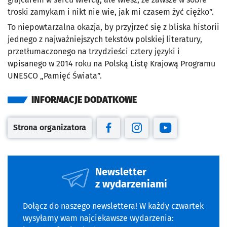
troski zamykam i nikt nie wie, jak mi czasem żyć ciężko”.
To niepowtarzalna okazja, by przyjrzeć się z bliska historii
jednego z najważniejszych tekstów polskiej literatury,
przetłumaczonego na trzydzieści cztery języki i
wpisanego w 2014 roku na Polską Listę Krajową Programu
UNESCO „Pamięć Świata”.
INFORMACJE DODATKOWE
Strona organizatora
Otwiera się w nowej karcie
Otwiera się w nowej karcie
Otwiera się w nowej kar
Otwiera się w no
Newsletter
z wydarzeniami
Dołącz do naszego newslettera! W każdy czwartek
wysyłamy wam najciekawsze wydarzenia: