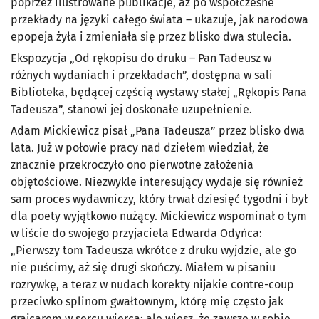
poprzez ilustrowane publikacje, aż po współczesne
przekłady na języki całego świata – ukazuje, jak narodowa
epopeja żyła i zmieniała się przez blisko dwa stulecia.
Ekspozycja „Od rękopisu do druku – Pan Tadeusz w
różnych wydaniach i przekładach”, dostępna w sali
Biblioteka, będącej częścią wystawy stałej „Rękopis Pana
Tadeusza”, stanowi jej doskonałe uzupełnienie.
Adam Mickiewicz pisał „Pana Tadeusza” przez blisko dwa
lata. Już w połowie pracy nad dziełem wiedział, że
znacznie przekroczyło ono pierwotne założenia
objętościowe. Niezwykle interesujący wydaje się również
sam proces wydawniczy, który trwał dziesięć tygodni i był
dla poety wyjątkowo nużący. Mickiewicz wspominał o tym
w liście do swojego przyjaciela Edwarda Odyńca:
„Pierwszy tom Tadeusza wkrótce z druku wyjdzie, ale go
nie puścimy, aż się drugi skończy. Miałem w pisaniu
rozrywkę, a teraz w nudach korekty nijakie contre-coup
przeciwko splinom gwałtownym, którę mię często jak
grajcarem w sercu wiercą; ale wiesz, że zawsze w sobie