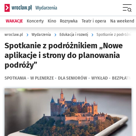
Serwis informacyjny wroclaw.pl podserwis: Wydarzenia
Menu
WAKACJE
Koncerty
Kino
Rozrywka
Teatr i opera
Na weekend
wroclaw.pl
Wydarzenia
Edukacja i rozwój
Spotkanie z podróżniki
Spotkanie z podróżnikiem „Nowe
aplikacje i strony do planowania
podróży”
SPOTKANIA
W PLENERZE
DLA SENIORÓW
WYKŁAD
BEZPŁATNE
Kliknij, aby powiększyć