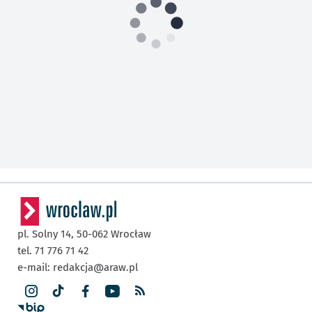
pl. Solny 14,
50-062
Wrocław
tel. 71 776 71 42
e-mail:
redakcja@araw.pl