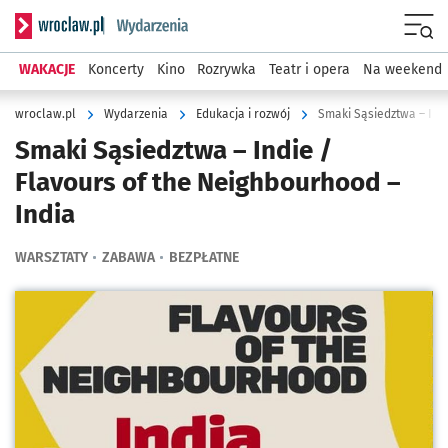
Serwis informacyjny wroclaw.pl podserwis: Wydarzenia
Menu
WAKACJE
Koncerty
Kino
Rozrywka
Teatr i opera
Na weekend
wroclaw.pl
Wydarzenia
Edukacja i rozwój
Smaki Sąsiedztwa – Indi
Smaki Sąsiedztwa – Indie /
Flavours of the Neighbourhood –
India
WARSZTATY
ZABAWA
BEZPŁATNE
Kliknij, aby powiększyć