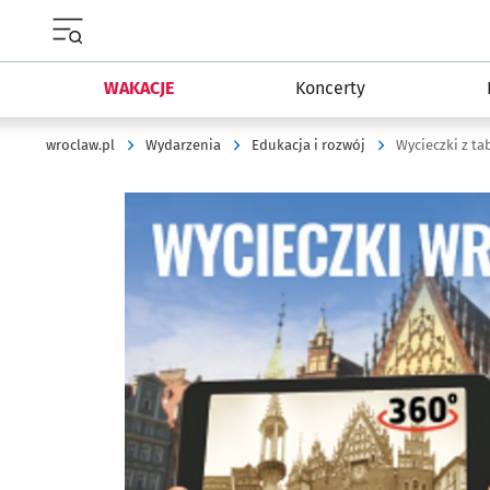
Menu główne portalu wroclaw.pl
WAKACJE
Koncerty
wroclaw.pl
Wydarzenia
Edukacja i rozwój
Wycieczki z ta
Kliknij, aby powiększyć