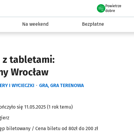
Powietrze
we Wrocławiu
ydarzenia
dobre
Na weekend
Bezpłatne
 z tabletami:
zny Wrocław
ERY I WYCIECZKI
GRA, GRA TERENOWA
ończyło się 11.05.2025 (1 rok temu)
gierz
ęp biletowany
/ Cena biletu od 80zł
do 200 zł