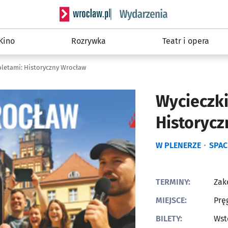
Serwis informacyjny wroclaw.pl podserwis: W
Kino
Rozrywka
Teatr i opera
bletami: Historyczny Wrocław
Wycieczki
Historyc
W PLENERZE
SPAC
TERMINY:
Zak
MIEJSCE:
Prę
BILETY:
Wst