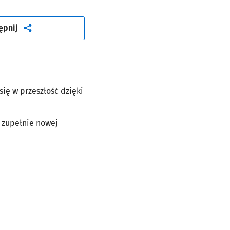
artykuł
ępnij
ię w przeszłość dzięki
 zupełnie nowej