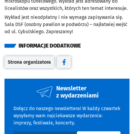
mikroskopu tunelowego. Wykład jest adresowany do
licealistów oraz wszystkich, których ten temat interesuje.
Wykład jest nieodpłatny i nie wymaga zapisywania się.
Sala DSF (osobny pawilon w podwórzu) – najłatwiej wejść
od ul. Cybulskiego. Zapraszamy!
INFORMACJE DODATKOWE
Strona organizatora
Otwiera się w nowej karcie
Otwiera się w nowej karcie
Newsletter
z wydarzeniami
Dołącz do naszego newslettera! W każdy czwartek
wysyłamy wam najciekawsze wydarzenia:
imprezy, festiwale, koncerty.