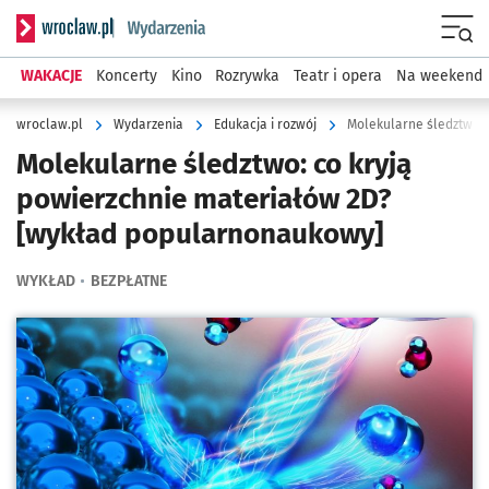
Serwis informacyjny wroclaw.pl podserwis: Wydarzenia
Menu
WAKACJE
Koncerty
Kino
Rozrywka
Teatr i opera
Na weekend
wroclaw.pl
Wydarzenia
Edukacja i rozwój
Molekularne śledztwo: co kryją
powierzchnie materiałów 2D?
[wykład popularnonaukowy]
WYKŁAD
BEZPŁATNE
Kliknij, aby powiększyć