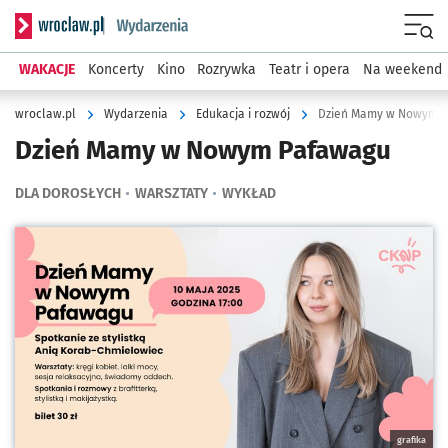
Serwis informacyjny wroclaw.pl podserwis: Wydarzenia
Menu
WAKACJE
Koncerty
Kino
Rozrywka
Teatr i opera
Na weekend
wroclaw.pl
Wydarzenia
Edukacja i rozwój
Dzień Mamy w Nowym 
Dzień Mamy w Nowym Pafawagu
DLA DOROSŁYCH
WARSZTATY
WYKŁAD
Kliknij, aby powiększyć
grafika