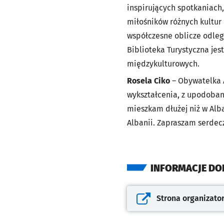
inspirujących spotkaniach,
miłośników różnych kultur i
współczesne oblicze odleg
Biblioteka Turystyczna jes
międzykulturowych.
Rosela Ciko
– Obywatelka A
wykształcenia, z upodobani
mieszkam dłużej niż w Alba
Albanii. Zapraszam serdec
INFORMACJE D
Strona organizato
Otwiera się w nowej kar