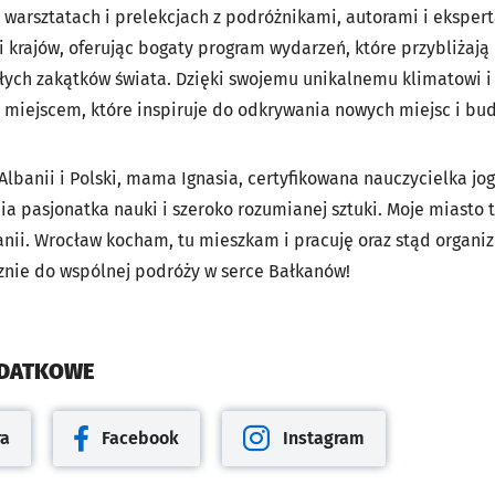
 warsztatach i prelekcjach z podróżnikami, autorami i ekspert
 krajów, oferując bogaty program wydarzeń, które przybliżają h
łych zakątków świata. Dzięki swojemu unikalnemu klimatowi i 
t miejscem, które inspiruje do odkrywania nowych miejsc i bu
lbanii i Polski, mama Ignasia, certyfikowana nauczycielka jog
a pasjonatka nauki i szeroko rozumianej sztuki. Moje miasto t
nii. Wrocław kocham, tu mieszkam i pracuję oraz stąd organiz
znie do wspólnej podróży w serce Bałkanów!
ODATKOWE
ra
Facebook
Instagram
cie
Otwiera się w nowej karcie
Otwiera się w nowej karcie