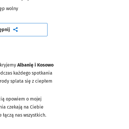
ęp wolny
artykuł
ępnij
dkryjemy
Albanię i Kosowo
dczas każdego spotkania
yrody splata się z ciepłem
cią opowiem o mojej
nia czekają na Ciebie
 łączą nas wszystkich.