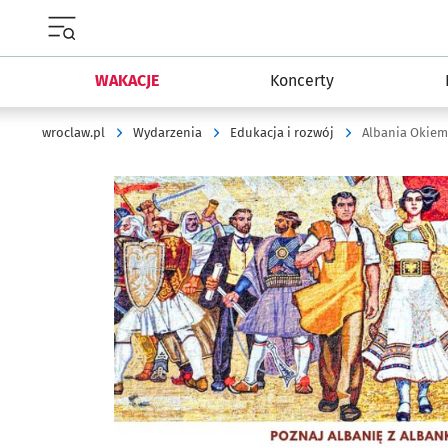
Menu główne portalu wroclaw.pl
WAKACJE
Koncerty
wroclaw.pl
Wydarzenia
Edukacja i rozwój
Albania Okiem 
Kliknij, aby powiększyć