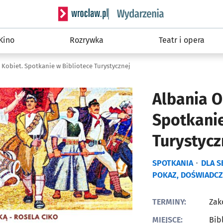
Serwis informacyjny wroclaw.pl podserwis: W
Kino
Rozrywka
Teatr i opera
Kobiet. Spotkanie w Bibliotece Turystycznej
Albania O
Spotkanie
Turystycz
SPOTKANIA
DLA 
POKAZ, DOŚWIADCZ
TERMINY:
Zak
MIEJSCE:
Bib