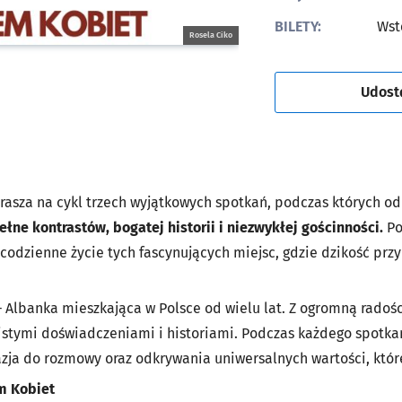
BILETY:
Wst
Rosela Ciko
Udost
prasza na cykl trzech wyjątkowych spotkań, podczas których o
łne kontrastów, bogatej historii i niezwykłej gościnności.
Po
i codzienne życie tych fascynujących miejsc, gdzie dzikość prz
 Albanka mieszkająca w Polsce od wielu lat. Z ogromną radoś
bistymi doświadczeniami i historiami. Podczas każdego spotka
zja do rozmowy oraz odkrywania uniwersalnych wartości, które
m Kobiet