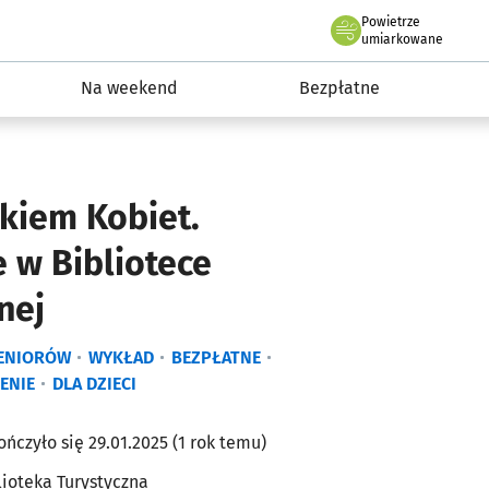
Powietrze
we Wrocławiu
ydarzenia
umiarkowane
Na weekend
Bezpłatne
kiem Kobiet.
 w Bibliotece
nej
SENIORÓW
WYKŁAD
BEZPŁATNE
ENIE
DLA DZIECI
ończyło się 29.01.2025 (1 rok temu)
lioteka Turystyczna