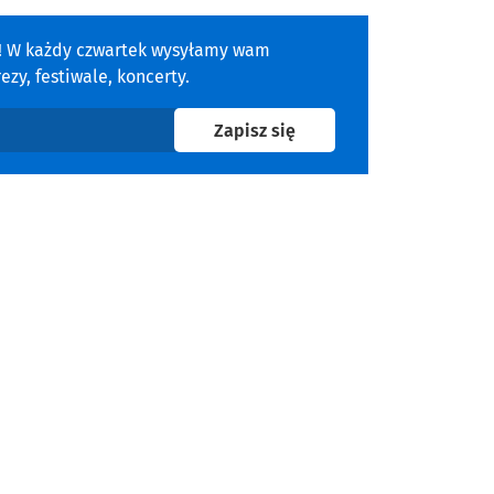
a! W każdy czwartek wysyłamy wam
zy, festiwale, koncerty.
na newsletter
Zapisz się