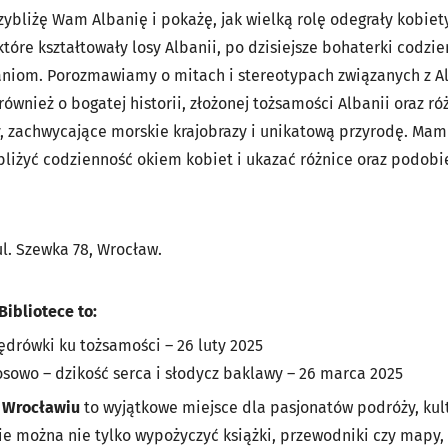
ybliżę Wam Albanię i pokażę, jak wielką rolę odegrały kobiety 
tóre kształtowały losy Albanii, po dzisiejsze bohaterki codzie
niom. Porozmawiamy o mitach i stereotypach związanych z Al
wnież o bogatej historii, złożonej tożsamości Albanii oraz ró
, zachwycające morskie krajobrazy i unikatową przyrodę. Mam 
ybliżyć codzienność okiem kobiet i ukazać różnice oraz podob
ul. Szewka 78, Wrocław.
ibliotece to:
ędrówki ku tożsamości – 26 luty 2025
osowo – dzikość serca i słodycz baklawy – 26 marca 2025
e Wrocławiu
to wyjątkowe miejsce dla pasjonatów podróży, kult
zie można nie tylko wypożyczyć książki, przewodniki czy mapy,