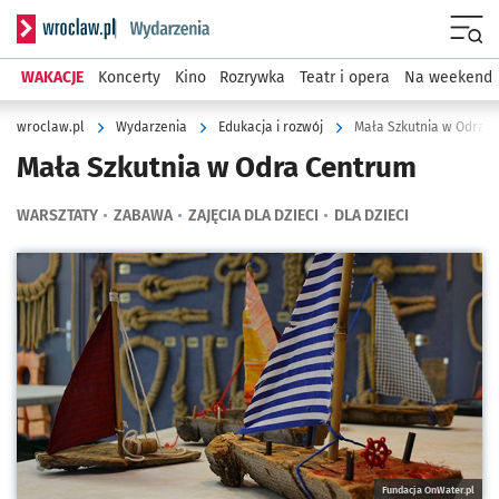
Serwis informacyjny wroclaw.pl podserwis: Wydarzenia
Menu
WAKACJE
Koncerty
Kino
Rozrywka
Teatr i opera
Na weekend
wroclaw.pl
Wydarzenia
Edukacja i rozwój
Mała Szkutnia w Odra 
Mała Szkutnia w Odra Centrum
WARSZTATY
ZABAWA
ZAJĘCIA DLA DZIECI
DLA DZIECI
Kliknij, aby powiększyć
Fundacja OnWater.pl