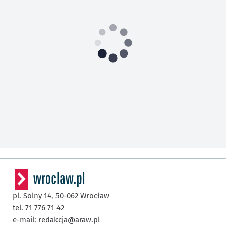
pl. Solny 14,
50-062
Wrocław
tel. 71 776 71 42
e-mail:
redakcja@araw.pl