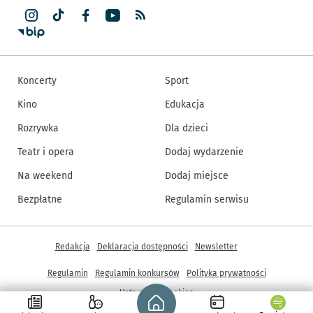
Koncerty
Sport
Kino
Edukacja
Rozrywka
Dla dzieci
Teatr i opera
Dodaj wydarzenie
Na weekend
Dodaj miejsce
Bezpłatne
Regulamin serwisu
Inne informacje
Redakcja
Deklaracja dostępności
Newsletter
Regulamin
Regulamin konkursów
Polityka prywatności
Strona główna - wroclaw.pl
Ustawienia cookies