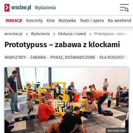
Serwis informacyjny wroclaw.pl podserwis: Wydarzenia
Menu
WAKACJE
Koncerty
Kino
Rozrywka
Teatr i opera
Na weekend
wroclaw.pl
Wydarzenia
Edukacja i rozwój
Prototypuss – zabawa z
Prototypuss – zabawa z klockami
WARSZTATY
ZABAWA
POKAZ, DOŚWIADCZENIE
DLA RODZICÓW
Kliknij, aby powiększyć
Weronika Szulc