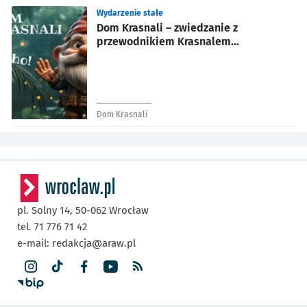
Wydarzenie stałe
Dom Krasnali – zwiedzanie z
przewodnikiem Krasnalem
Gawędziarzem
Dom Krasnali
pl. Solny 14,
50-062
Wrocław
tel. 71 776 71 42
e-mail:
redakcja@araw.pl