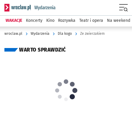
Serwis informacyjny wroclaw.pl podserwis: Wydarzenia
Menu
WAKACJE
Koncerty
Kino
Rozrywka
Teatr i opera
Na weekend
wroclaw.pl
Wydarzenia
Dla kogo
Ze zwierzakiem
WARTO SPRAWDZIĆ