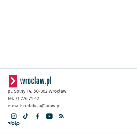
pl. Solny 14,
50-062
Wrocław
tel. 71 776 71 42
e-mail:
redakcja@araw.pl