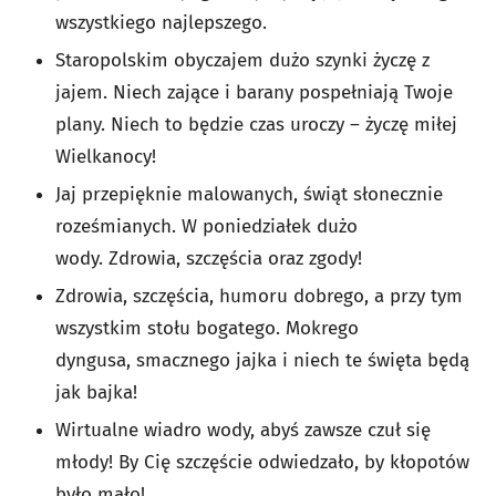
wszystkiego najlepszego.
Staropolskim obyczajem dużo szynki życzę z
jajem.
Niech zające i barany pospełniają Twoje
plany.
Niech to będzie czas uroczy – życzę miłej
Wielkanocy!
Jaj przepięknie malowanych, ś
wiąt słonecznie
roześmianych.
W poniedziałek dużo
wody.
Zdrowia, szczęścia oraz zgody!
Zdrowia,
szczęścia,
humoru dobrego,
a przy tym
wszystkim stołu bogatego.
Mokrego
dyngusa,
smacznego jajka
i niech te święta będą
jak bajka!
Wirtualne wiadro wody, abyś zawsze czuł się
młody! By Cię szczęście odwiedzało, by kłopotów
było mało!