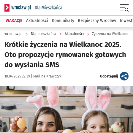
Serwis informacyjny wroclaw.pl podserwis: Dla mieszkańca
Menu
WAKACJE
Aktualności
Komunikaty
Bezpieczny Wrocław
Inwest
wroclaw.pl
Dla mieszkańca
Aktualności
Życzenia na Wielkanoc – 
Krótkie życzenia na Wielkanoc 2025.
Oto propozycje rymowanek gotowych
do wysłania SMS
Data publikacji:
Autor:
artykuł
18.04.2025 22:39 |
Paulina Krawczyk
Udostępnij
Kliknij, aby powiększyć