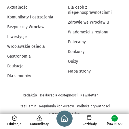
Aktualności
Dla osób z
niepełnosprawnościami
Komunikaty i ostrzeżenia
Zdrowie we Wrocławiu
Bezpieczny Wrocław
Wiadomości z regionu
Inwestycje
Polecamy
Wrocławskie osiedla
Konkursy
Gastronomia
Quizy
Edukacja
Mapa strony
Dla seniorów
Inne informacje
Redakcja
Deklaracja dostępności
Newsletter
Regulamin
Regulamin konkursów
Polityka prywatności
Strona główna - wroclaw.pl
Ustawienia cookies
Powietrze
Edukacja
Komunikaty
Rozkłady
© Copyright 2005-2026, ARAW S.A., Gmina Wrocław