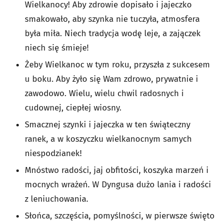
Wielkanocy!
Aby zdrowie dopisało
i jajeczko
smakowało, a
by szynka nie tuczyła,
atmosfera
była miła.
Niech tradycja wodę leje,
a zajączek
niech się śmieje!
Żeby Wielkanoc w tym roku,
przyszła z sukcesem
u boku.
Aby żyło się Wam zdrowo,
prywatnie i
zawodowo.
Wielu, wielu chwil radosnych
i
cudownej, ciepłej wiosny.
Smacznej szynki i jajeczka w ten świąteczny
ranek,
a w koszyczku wielkanocnym samych
niespodzianek!
Mnóstwo radości, jaj obfitości,
koszyka marzeń i
mocnych wrażeń.
W Dyngusa dużo lania
i radości
z leniuchowania.
Słońca, szczęścia, pomyślności,
w pierwsze święto