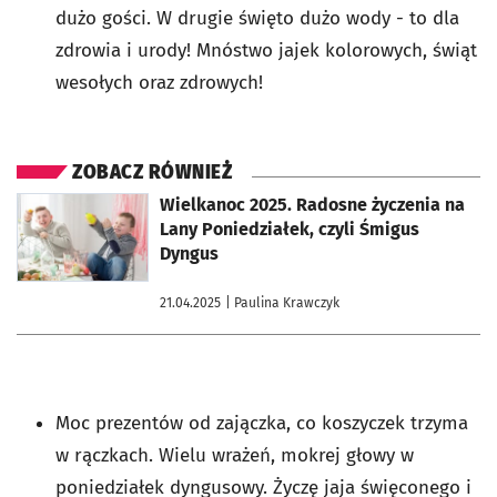
dużo gości. W
drugie święto dużo wody -
to dla
zdrowia i urody!
Mnóstwo jajek kolorowych,
świąt
wesołych oraz zdrowych!
ZOBACZ RÓWNIEŻ
otworzy się w nowej karcie
Wielkanoc 2025. Radosne życzenia na
Lany Poniedziałek, czyli Śmigus
Dyngus
21.04.2025
| Paulina Krawczyk
Moc prezentów od zajączka,
co koszyczek trzyma
w rączkach.
Wielu wrażeń, mokrej głowy
w
poniedziałek dyngusowy.
Życzę jaja święconego
i