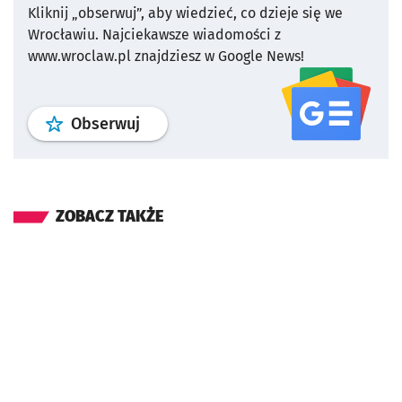
Kliknij „obserwuj”, aby wiedzieć, co dzieje się we
Wrocławiu.
Najciekawsze wiadomości z
www.wroclaw.pl znajdziesz w Google News!
profil
google news
serwisu wroclaw
Obserwuj
ZOBACZ TAKŻE