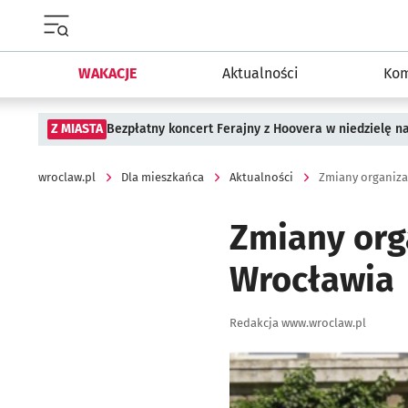
Menu główne portalu wroclaw.pl
WAKACJE
Aktualności
Kom
Z MIASTA
Bezpłatny koncert Ferajny z Hoovera w niedzielę n
wroclaw.pl
Dla mieszkańca
Aktualności
Zmiany organiza
Zmiany org
Wrocławia
Autor:
Redakcja www.wroclaw.pl
Kliknij, aby powiększyć