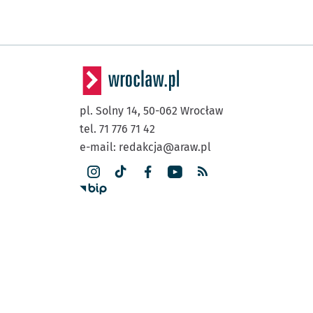
pl. Solny 14,
50-062
Wrocław
tel. 71 776 71 42
e-mail:
redakcja@araw.pl