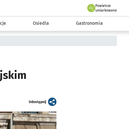
Powietrze
we Wrocławiu
 mieszkańca
umiarkowane
cje
Osiedla
Gastronomia
jskim
artykuł
Udostępnij