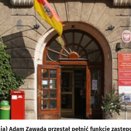
znia) Adam Zawada przestał pełnić funkcję zastęp