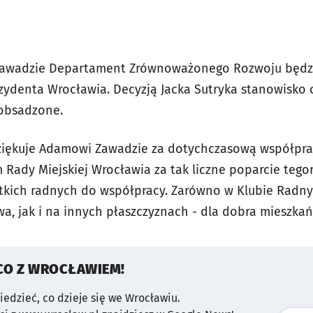
Zawadzie Departament Zrównoważonego Rozwoju będz
ydenta Wrocławia. Decyzją Jacka Sutryka stanowisko 
 obsadzone.
ziękuje Adamowi Zawadzie za dotychczasową współprac
m Rady Miejskiej Wrocławia za tak liczne poparcie teg
stkich radnych do współpracy. Zarówno w Klubie Radn
, jak i na innych płaszczyznach - dla dobra mieszka
CO Z WROCŁAWIEM!
wiedzieć, co dzieje się we Wrocławiu.