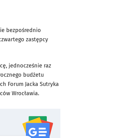
ie bezpośrednio
czwartego zastępcy
ę, jednocześnie raz
orocznego budżetu
ych Forum Jacka Sutryka
ńców Wrocławia.