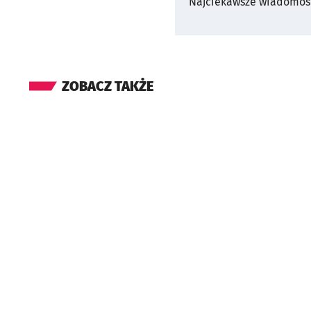
Najciekawsze wiadomośc
ZOBACZ TAKŻE