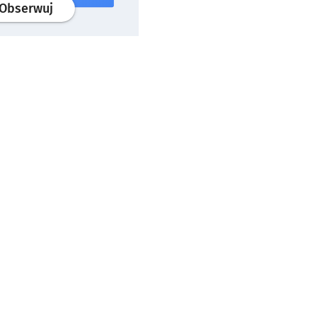
profil
google news
serwisu wroclaw.pl
Obserwuj