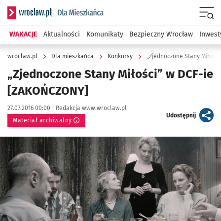
Serwis informacyjny wroclaw.pl podserwis: Dla mieszkańca
Menu
WAKACJE
Aktualności
Komunikaty
Bezpieczny Wrocław
Inwest
wroclaw.pl
Dla mieszkańca
Konkursy
„Zjednoczone Stany Miłośc
„Zjednoczone Stany Miłości” w DCF-ie
[ZAKOŃCZONY]
Data publikacji:
Autor:
27.07.2016 00:00 |
Redakcja www.wroclaw.pl
artykuł
Udostępnij
Materiał archiwalny
Kliknij, aby powiększyć