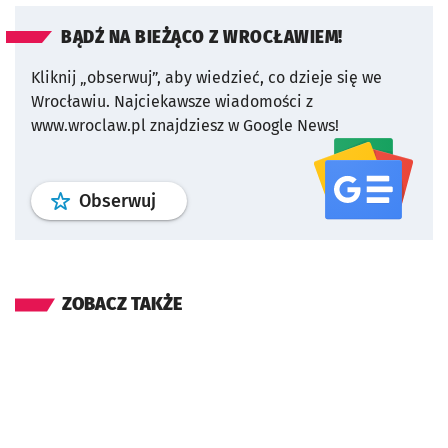
BĄDŹ NA BIEŻĄCO Z WROCŁAWIEM!
Kliknij „obserwuj”, aby wiedzieć, co dzieje się we
Wrocławiu.
Najciekawsze wiadomości z
www.wroclaw.pl znajdziesz w Google News!
profil
google news
serwisu wroclaw
Obserwuj
ZOBACZ TAKŻE