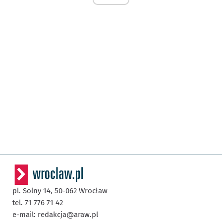
pl. Solny 14,
50-062
Wrocław
tel. 71 776 71 42
e-mail:
redakcja@araw.pl