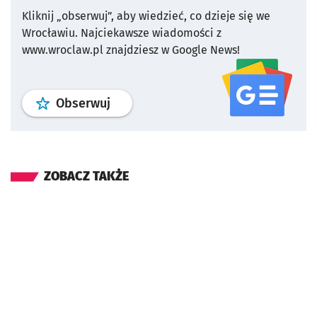
Kliknij „obserwuj”, aby wiedzieć, co dzieje się we
Wrocławiu.
Najciekawsze wiadomości z
www.wroclaw.pl znajdziesz w Google News!
profil
google news
serwisu wroclaw
Obserwuj
ZOBACZ TAKŻE