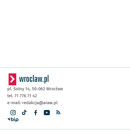
pl. Solny 14,
50-062
Wrocław
tel. 71 776 71 42
e-mail:
redakcja@araw.pl