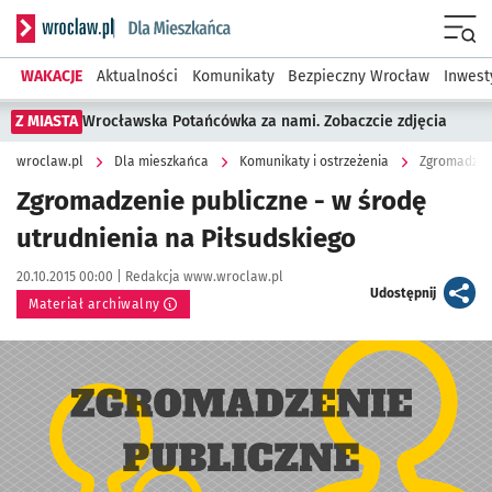
Serwis informacyjny wroclaw.pl podserwis: Dla mieszkańca
Menu
WAKACJE
Aktualności
Komunikaty
Bezpieczny Wrocław
Inwest
Z MIASTA
Wrocławska Potańcówka za nami. Zobaczcie zdjęcia
wroclaw.pl
Dla mieszkańca
Komunikaty i ostrzeżenia
Zgromadzeni
Zgromadzenie publiczne - w środę
utrudnienia na Piłsudskiego
Data publikacji:
Autor:
20.10.2015 00:00 |
Redakcja www.wroclaw.pl
artykuł
Udostępnij
Materiał archiwalny
Kliknij, aby powiększyć