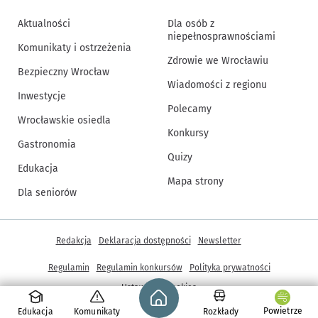
Aktualności
Dla osób z
niepełnosprawnościami
Komunikaty i ostrzeżenia
Zdrowie we Wrocławiu
Bezpieczny Wrocław
Wiadomości z regionu
Inwestycje
Polecamy
Wrocławskie osiedla
Konkursy
Gastronomia
Quizy
Edukacja
Mapa strony
Dla seniorów
Inne informacje
Redakcja
Deklaracja dostępności
Newsletter
Regulamin
Regulamin konkursów
Polityka prywatności
Strona główna - wroclaw.pl
Ustawienia cookies
Powietrze
Edukacja
Komunikaty
Rozkłady
© Copyright 2005-2026, ARAW S.A., Gmina Wrocław