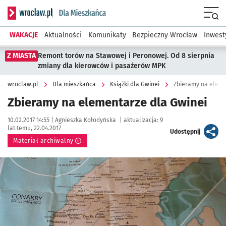
Serwis informacyjny wroclaw.pl podserwis: Dla mieszkańca
Menu
WAKACJE
Aktualności
Komunikaty
Bezpieczny Wrocław
Inwest
Z MIASTA
Remont torów na Stawowej i Peronowej. Od 8 sierpnia
zmiany dla kierowców i pasażerów MPK
wroclaw.pl
Dla mieszkańca
Książki dla Gwinei
Zbieramy na eleme
Zbieramy na elementarze dla Gwinei
Data publikacji:
Autor:
10.02.2017 14:55 |
Agnieszka Kołodyńska
|
aktualizacja:
9
lat temu, 22.04.2017
artykuł
Udostępnij
Materiał archiwalny
Kliknij, aby powiększyć