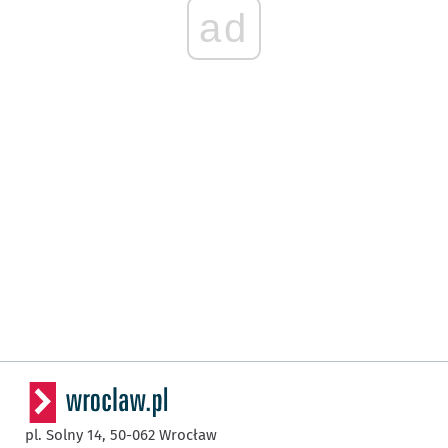
ad
pl. Solny 14,
50-062
Wrocław