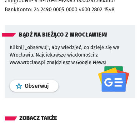
ŻmigródNIP 915-170-51-92KRS 0000247340Alior
BankKonto: 24 2490 0005 0000 4600 2802 1548
BĄDŹ NA BIEŻĄCO Z WROCŁAWIEM!
Kliknij „obserwuj”, aby wiedzieć, co dzieje się we
Wrocławiu.
Najciekawsze wiadomości z
www.wroclaw.pl znajdziesz w Google News!
profil
google news
serwisu wroclaw
Obserwuj
ZOBACZ TAKŻE