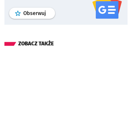
profil
google news
serwisu wroclaw
Obserwuj
ZOBACZ TAKŻE