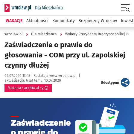
Serwis informacyjny wroclaw.pl podserwis: Dla mieszkańca
Menu
WAKACJE
Aktualności
Komunikaty
Bezpieczny Wrocław
Inwest
wroclaw.pl
Dla mieszkańca
Wybory Prezydenta Rzeczypospolitej Pols
Zaświadczenie o prawie do
głosowania - COM przy ul. Zapolskiej
czynny dłużej
Data publikacji:
Autor:
06.07.2020 13:43 |
Redakcja www.wroclaw.pl
|
aktualizacja:
6 lat temu, 10.07.2020
artykuł
Udostępnij
Materiał archiwalny
Kliknij, aby powiększyć