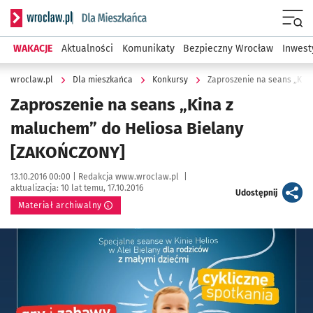
Serwis informacyjny wroclaw.pl podserwis: Dla mieszkańca
Menu
WAKACJE
Aktualności
Komunikaty
Bezpieczny Wrocław
Inwest
wroclaw.pl
Dla mieszkańca
Konkursy
Zaproszenie na seans „Kin
Zaproszenie na seans „Kina z
maluchem” do Heliosa Bielany
[ZAKOŃCZONY]
Data publikacji:
Autor:
13.10.2016 00:00 |
Redakcja www.wroclaw.pl
|
aktualizacja:
10 lat temu, 17.10.2016
artykuł
Udostępnij
Materiał archiwalny
Kliknij, aby powiększyć