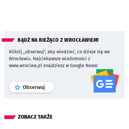
BĄDŹ NA BIEŻĄCO Z WROCŁAWIEM!
Kliknij „obserwuj”, aby wiedzieć, co dzieje się we
Wrocławiu.
Najciekawsze wiadomości z
www.wroclaw.pl znajdziesz w Google News!
profil
google news
serwisu wroclaw
Obserwuj
ZOBACZ TAKŻE