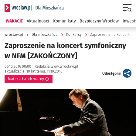
Serwis informacyjny wroclaw.pl podserwis: Dla mieszkańca
Menu
WAKACJE
Aktualności
Komunikaty
Bezpieczny Wrocław
Inwest
wroclaw.pl
Dla mieszkańca
Konkursy
Zaproszenie na koncert sy
Zaproszenie na koncert symfoniczny
w NFM [ZAKOŃCZONY]
Data publikacji:
Autor:
06.10.2016 00:00 |
Redakcja www.wroclaw.pl
|
aktualizacja:
10 lat temu, 11.10.2016
artykuł
Udostępnij
Materiał archiwalny
Kliknij, aby powiększyć