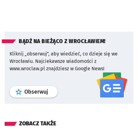
BĄDŹ NA BIEŻĄCO Z WROCŁAWIEM!
Kliknij „obserwuj”, aby wiedzieć, co dzieje się we
Wrocławiu.
Najciekawsze wiadomości z
www.wroclaw.pl znajdziesz w Google News!
profil
google news
serwisu wroclaw
Obserwuj
ZOBACZ TAKŻE