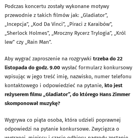
Podczas koncertu zostały wykonane motywy
przewodnie z takich filmów jak: „Gladiator”,
„Incepcja”, „Kod Da Vinci”, „Piraci z Karaibów”,
„Sherlock Holmes”, „Mroczny Rycerz Trylogia”, „Król
lew” czy „Rain Man”.
Aby wygrać zaproszenie na rozgrywki
trzeba do 22
listopada do godz. 9.00
wysłać formularz konkursowy
wpisując w jego treść imię, nazwisko, numer telefonu
kontaktowego i odpowiedzieć na pytanie,
kto jest
reżyserem filmu „Gladiator”, do którego Hans Zimmer
skomponował muzykę?
Wygrywa co piąta osoba, która udzieli poprawnej
odpowiedzi na pytanie konkursowe. Zwycięzca o
wygranej, miejscu i czasie odbioru nagrody zostanie