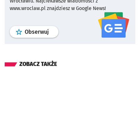
Wrocławiu.
Najciekawsze wiadomości z
www.wroclaw.pl znajdziesz w Google News!
profil
google news
serwisu wroclaw
Obserwuj
ZOBACZ TAKŻE