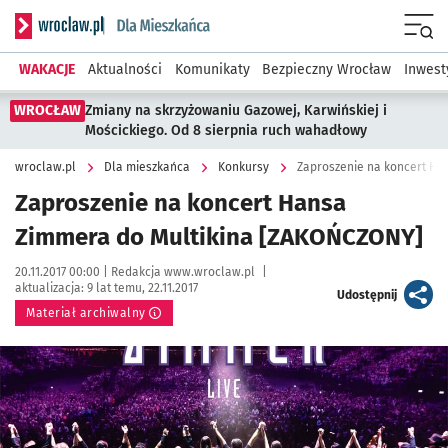
Serwis informacyjny wroclaw.pl podserwis: Dla mieszkańca
Menu
WAKACJE
Aktualności
Komunikaty
Bezpieczny Wrocław
Inwest
WROCŁAW
Zmiany na skrzyżowaniu Gazowej, Karwińskiej i
Mościckiego. Od 8 sierpnia ruch wahadłowy
wroclaw.pl
Dla mieszkańca
Konkursy
Zaproszenie na koncert Ha
Zaproszenie na koncert Hansa
Zimmera do Multikina [ZAKOŃCZONY]
Data publikacji:
Autor:
20.11.2017 00:00 |
Redakcja www.wroclaw.pl
|
aktualizacja:
9 lat temu, 22.11.2017
artykuł
Udostępnij
Materiał archiwalny
Kliknij, aby powiększyć