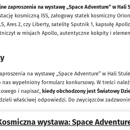
ne zaproszenia
na wystawę „Space Adventure” w Hali S
tację kosmiczną ISS, załogowy statek kosmiczny Orion
LS, Ares 2, czy Liberty, satelitę Sputnik 1, kapsułę Apoll
stniczył w misjach Apollo, autentyczne kokpity i eleme
ty
aproszenia na wystawę „Space Adventure” w Hali Stul
 nas wypełniony formularz konkursowy. W treści należ
towego i napisać,
kiedy obchodzony jest Światowy Dz
udzieli właściwej odpowiedzi. Do zwycięzców zadzwoni
Kosmiczna wystawa: Space Adventur