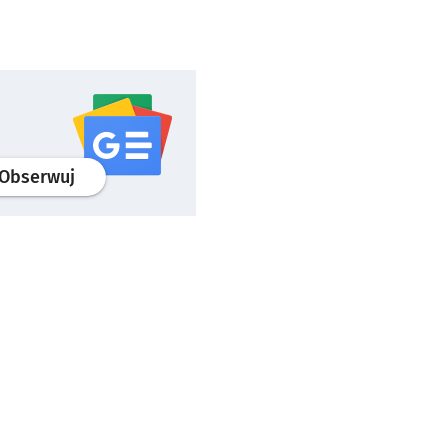
profil
google news
serwisu wroclaw.pl
Obserwuj