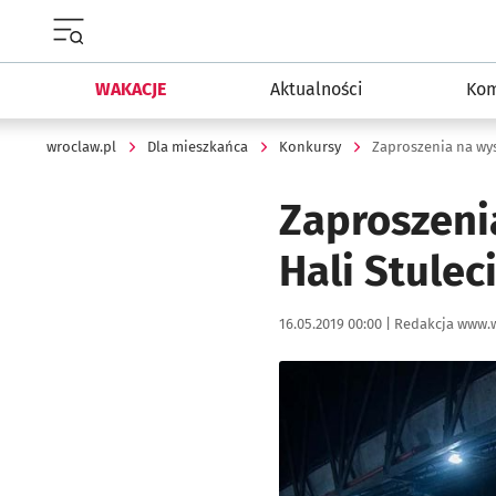
Menu główne portalu wroclaw.pl
WAKACJE
Aktualności
Kom
wroclaw.pl
Dla mieszkańca
Konkursy
Zaproszenia na wy
Zaproszeni
Hali Stule
Data publikacji:
Autor:
16.05.2019 00:00 |
Redakcja www.w
Kliknij, aby powiększyć