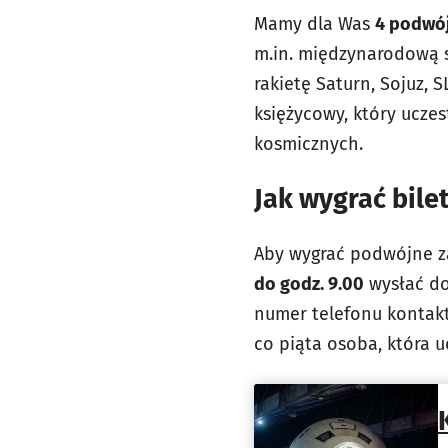
Mamy dla Was
4 podwój
m.in. międzynarodową s
rakietę Saturn, Sojuz, S
księżycowy, który ucze
kosmicznych.
Jak wygrać bile
Aby wygrać podwójne z
do godz. 9.00
wysłać do
numer telefonu kontak
co piąta osoba, która 