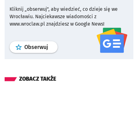
Kliknij „obserwuj”, aby wiedzieć, co dzieje się we
Wrocławiu.
Najciekawsze wiadomości z
www.wroclaw.pl znajdziesz w Google News!
profil
google news
serwisu wroclaw
Obserwuj
ZOBACZ TAKŻE