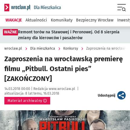
Serwis informacyjny wroclaw.pl podserwis: Dla mieszkańca
Menu
WAKACJE
Aktualności
Komunikaty
Bezpieczny Wrocław
Inwest
WAŻNE
Remont torów na Stawowej i Peronowej. Od 8 sierpnia
zmiany dla kierowców i pasażerów
wroclaw.pl
Dla mieszkańca
Konkursy
Zaproszenia na wrocławską 
Zaproszenia na wrocławską premierę
filmu „Pitbull. Ostatni pies”
[ZAKOŃCZONY]
Data publikacji:
Autor:
14.03.2018 00:00 |
Redakcja www.wroclaw.pl
|
aktualizacja:
8 lat temu, 16.03.2018
artykuł
Udostępnij
Materiał archiwalny
Kliknij, aby powiększyć