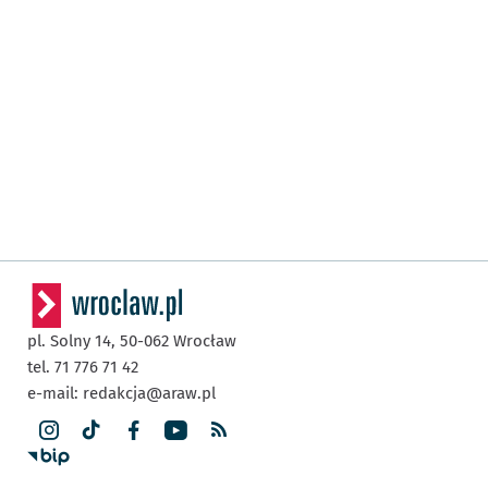
pl. Solny 14,
50-062
Wrocław
tel. 71 776 71 42
e-mail:
redakcja@araw.pl