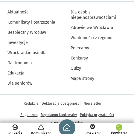
Aktualności
Dla osób z
niepełnosprawnościami
Komunikaty i ostrzeżenia
Zdrowie we Wrocławiu
Bezpieczny Wrocław
Wiadomości z regionu
Inwestycje
Polecamy
Wrocławskie osiedla
Konkursy
Gastronomia
Quizy
Edukacja
Mapa strony
Dla seniorów
Inne informacje
Redakcja
Deklaracja dostępności
Newsletter
Regulamin
Regulamin konkursów
Polityka prywatności
Strona główna - wroclaw.pl
Ustawienia cookies
Powietrze
Edukacja
Komunikaty
Rozkłady