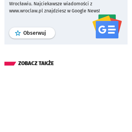
Wrocławiu.
Najciekawsze wiadomości z
www.wroclaw.pl znajdziesz w Google News!
profil
google news
serwisu wroclaw
Obserwuj
ZOBACZ TAKŻE