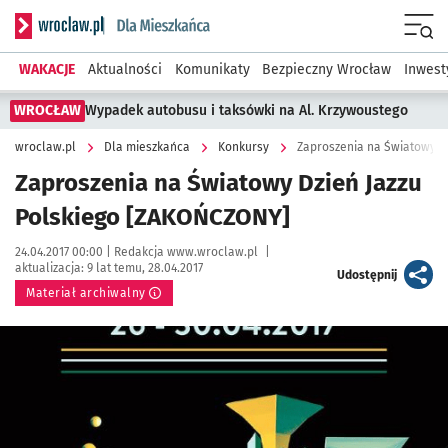
Serwis informacyjny wroclaw.pl podserwis: Dla mieszkańca
Menu
WAKACJE
Aktualności
Komunikaty
Bezpieczny Wrocław
Inwest
WROCŁAW
Wypadek autobusu i taksówki na Al. Krzywoustego
wroclaw.pl
Dla mieszkańca
Konkursy
Zaproszenia na Światowy D
Zaproszenia na Światowy Dzień Jazzu
Polskiego [ZAKOŃCZONY]
Data publikacji:
Autor:
24.04.2017 00:00 |
Redakcja www.wroclaw.pl
|
aktualizacja:
9 lat temu, 28.04.2017
artykuł
Udostępnij
Materiał archiwalny
Kliknij, aby powiększyć