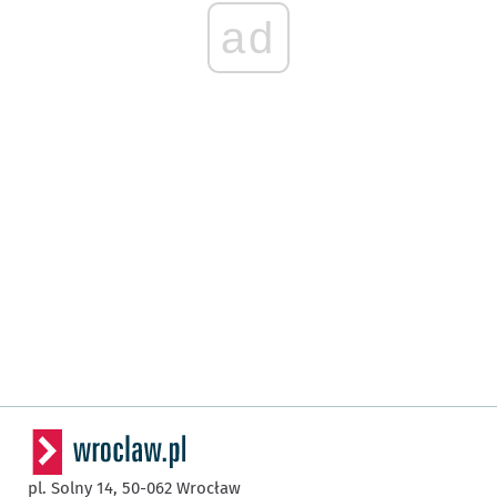
ad
pl. Solny 14,
50-062
Wrocław