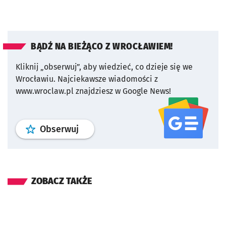
BĄDŹ NA BIEŻĄCO Z WROCŁAWIEM!
Kliknij „obserwuj”, aby wiedzieć, co dzieje się we
Wrocławiu.
Najciekawsze wiadomości z
www.wroclaw.pl znajdziesz w Google News!
profil
google news
serwisu wroclaw
Obserwuj
ZOBACZ TAKŻE