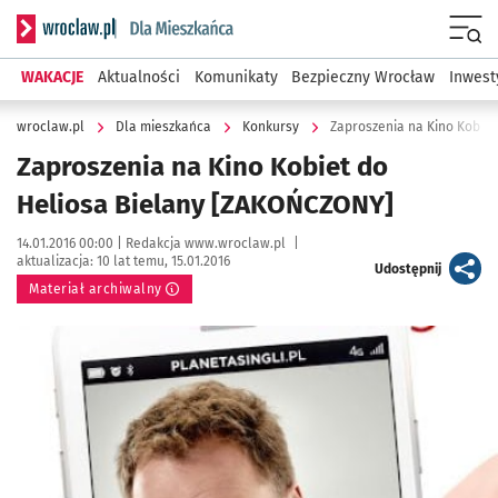
Serwis informacyjny wroclaw.pl podserwis: Dla mieszkańca
Menu
WAKACJE
Aktualności
Komunikaty
Bezpieczny Wrocław
Inwest
wroclaw.pl
Dla mieszkańca
Konkursy
Zaproszenia na Kino Kobie
Zaproszenia na Kino Kobiet do
Heliosa Bielany [ZAKOŃCZONY]
Data publikacji:
Autor:
14.01.2016 00:00 |
Redakcja www.wroclaw.pl
|
aktualizacja:
10 lat temu, 15.01.2016
artykuł
Udostępnij
Materiał archiwalny
Kliknij, aby powiększyć