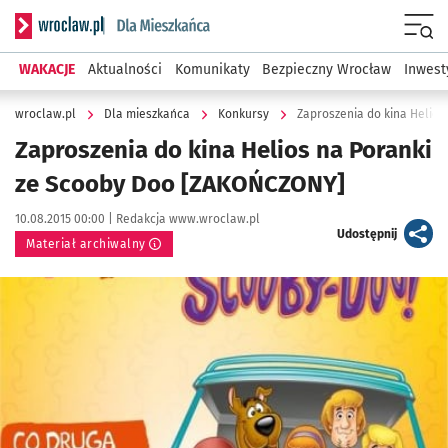
Serwis informacyjny wroclaw.pl podserwis: Dla mieszkańca
Menu
WAKACJE
Aktualności
Komunikaty
Bezpieczny Wrocław
Inwest
wroclaw.pl
Dla mieszkańca
Konkursy
Zaproszenia do kina Helio
Zaproszenia do kina Helios na Poranki
ze Scooby Doo [ZAKOŃCZONY]
Data publikacji:
Autor:
10.08.2015 00:00 |
Redakcja www.wroclaw.pl
artykuł
Udostępnij
Materiał archiwalny
Kliknij, aby powiększyć