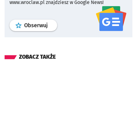
www.wroclaw.pl znajdziesz w Google News!
profil
google news
serwisu wroclaw
Obserwuj
ZOBACZ TAKŻE