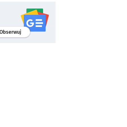
profil
google news
serwisu wroclaw.pl
Obserwuj