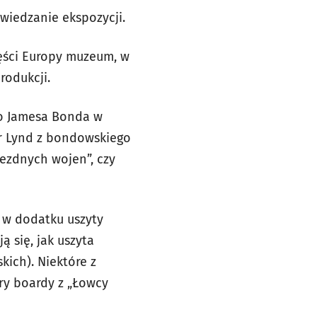
wiedzanie ekspozycji.
ęści Europy muzeum, w
rodukcji.
do Jamesa Bonda w
er Lynd z bondowskiego
iezdnych wojen”, czy
, w dodatku uszyty
 się, jak uszyta
kich). Niektóre z
ory boardy z „Łowcy