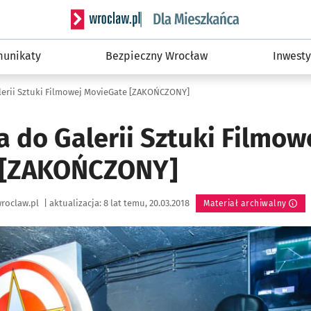
Serwis informacyjny wroclaw.pl podserwis: Dla
unikaty
Bezpieczny Wrocław
Inwesty
lerii Sztuki Filmowej MovieGate [ZAKOŃCZONY]
 do Galerii Sztuki Filmow
 [ZAKOŃCZONY]
roclaw.pl
|
aktualizacja:
8 lat temu, 20.03.2018
Materiał archiwalny