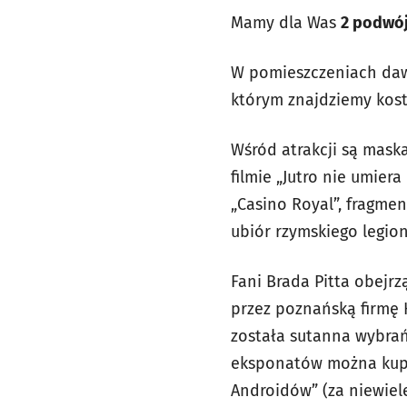
Mamy dla Was
2 podwó
W pomieszczeniach daw
którym znajdziemy kosti
Wśród atrakcji są mas
filmie „Jutro nie umie
„Casino Royal”, fragme
ubiór rzymskiego legion
Fani Brada Pitta obejr
przez poznańską firmę H
została sutanna wybrań
eksponatów można kupić
Androidów” (za niewiel