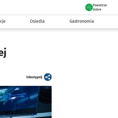
Powietrze
we Wrocławiu
 mieszkańca
dobre
cje
Osiedla
Gastronomia
ej
artykuł
Udostępnij