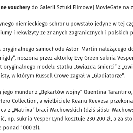
jne vouchery
do Galerii Sztuki Filmowej MovieGate na z
nego niemieckiego schronu powstało jedyne w tej cz
umy i rekwizyty ze znanych zagranicznych i polskich p
ka oryginalnego samochodu Aston Martin należącego 
ra nigdy”, noszona przez aktorkę Evę Green suknia Vesp
nt oryginalnego modelu statku „Gwiazda śmierci” z „Gw
isty, w którym Russell Crowe zagrał w „Gladiatorze”.
zą jego mundur z „Bękartów wojny” Quentina Tarantino
ero Collection, a wielbiciele Keanu Reevesa przekonają
ca z „Matrixa” braci Wachowskich (dziś sióstr Wachows
, np. suknia Vesper Lynd kosztuje 230 200 zł, a za st
e ponad 1000 zł).