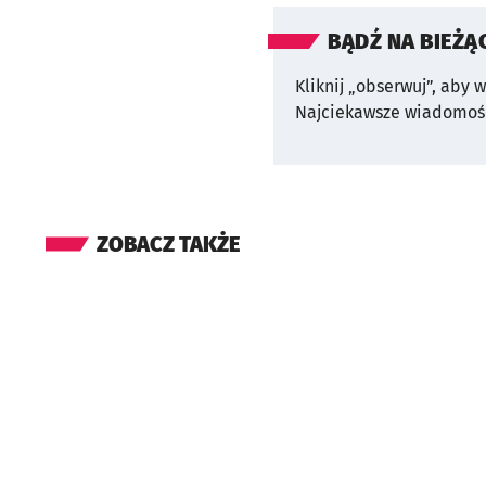
BĄDŹ NA BIEŻĄ
Kliknij „obserwuj”, aby 
Najciekawsze wiadomośc
ZOBACZ TAKŻE