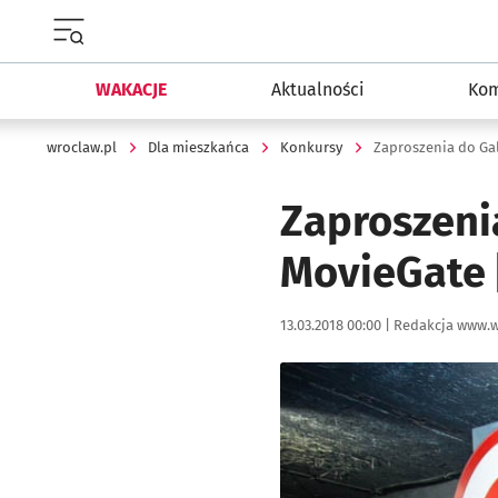
Menu główne portalu wroclaw.pl
WAKACJE
Aktualności
Kom
wroclaw.pl
Dla mieszkańca
Konkursy
Zaproszenia do Ga
Zaproszenia
MovieGate
Data publikacji:
Autor:
13.03.2018 00:00 |
Redakcja www.w
Kliknij, aby powiększyć