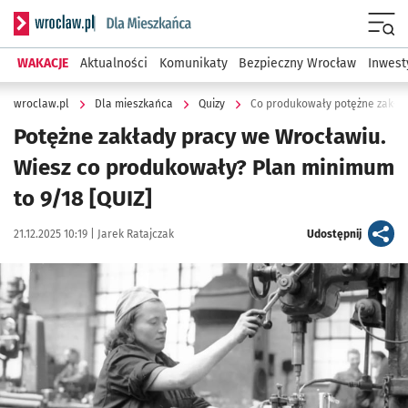
Serwis informacyjny wroclaw.pl podserwis: Dla mieszkańca
Menu
WAKACJE
Aktualności
Komunikaty
Bezpieczny Wrocław
Inwest
wroclaw.pl
Dla mieszkańca
Quizy
Co produkowały potężne zakład
Potężne zakłady pracy we Wrocławiu.
Wiesz co produkowały? Plan minimum
to 9/18 [QUIZ]
Data publikacji:
Autor:
artykuł
21.12.2025 10:19 |
Jarek Ratajczak
Udostępnij
Kliknij, aby powiększyć