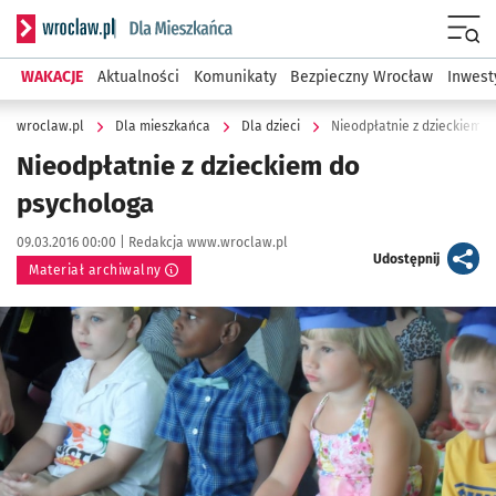
Serwis informacyjny wroclaw.pl podserwis: Dla mieszkańca
Menu
WAKACJE
Aktualności
Komunikaty
Bezpieczny Wrocław
Inwest
wroclaw.pl
Dla mieszkańca
Dla dzieci
Nieodpłatnie z dzieckiem 
Nieodpłatnie z dzieckiem do
psychologa
Data publikacji:
Autor:
09.03.2016 00:00 |
Redakcja www.wroclaw.pl
artykuł
Udostępnij
Materiał archiwalny
Kliknij, aby powiększyć