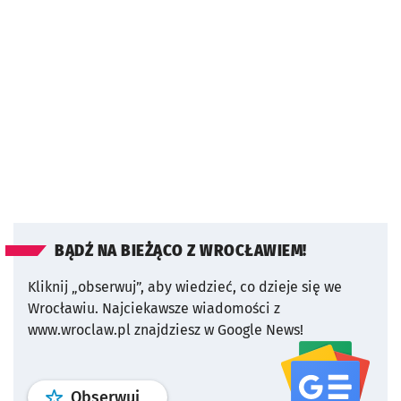
BĄDŹ NA BIEŻĄCO Z WROCŁAWIEM!
Kliknij „obserwuj”, aby wiedzieć, co dzieje się we
Wrocławiu.
Najciekawsze wiadomości z
www.wroclaw.pl znajdziesz w Google News!
profil
google news
serwisu wroclaw
Obserwuj