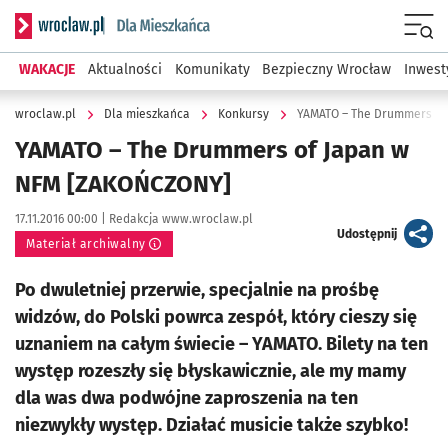
Serwis informacyjny wroclaw.pl podserwis: Dla mieszkańca
Menu
WAKACJE
Aktualności
Komunikaty
Bezpieczny Wrocław
Inwest
wroclaw.pl
Dla mieszkańca
Konkursy
YAMATO – The Drummers of
YAMATO – The Drummers of Japan w
NFM [ZAKOŃCZONY]
Data publikacji:
Autor:
17.11.2016 00:00 |
Redakcja www.wroclaw.pl
artykuł
Udostępnij
Materiał archiwalny
Po dwuletniej przerwie, specjalnie na prośbę
widzów, do Polski powrca zespół, który cieszy się
uznaniem na całym świecie – YAMATO. Bilety na ten
występ rozeszły się błyskawicznie, ale my mamy
dla was dwa podwójne zaproszenia na ten
niezwykły występ. Działać musicie także szybko!