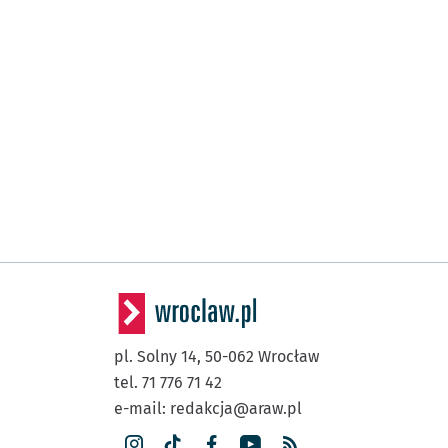
pl. Solny 14,
50-062
Wrocław
tel. 71 776 71 42
e-mail:
redakcja@araw.pl