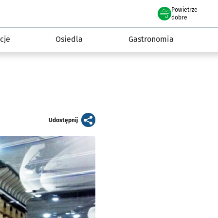
Powietrze
we Wrocławiu
 mieszkańca
dobre
cje
Osiedla
Gastronomia
artykuł
Udostępnij