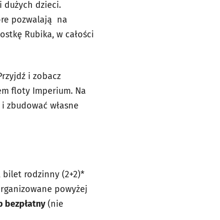
i dużych dzieci.
tóre pozwalają na
ostkę Rubika, w całości
rzyjdź i zobacz
em floty Imperium. Na
ę i zbudować własne
 bilet rodzinny (2+2)*
 zorganizowane powyżej
ęp bezpłatny
(nie