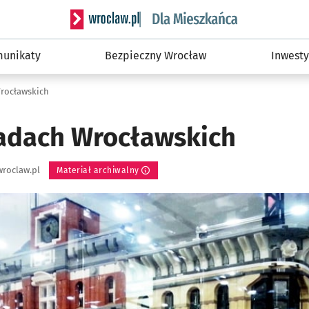
Serwis informacyjny wroclaw.pl podserwis: Dla
unikaty
Bezpieczny Wrocław
Inwesty
rocławskich
adach Wrocławskich
roclaw.pl
Materiał archiwalny