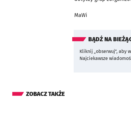
MaWi
BĄDŹ NA BIEŻĄ
Kliknij „obserwuj”, aby 
Najciekawsze wiadomośc
ZOBACZ TAKŻE