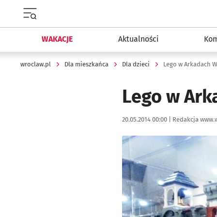
Menu główne portalu wroclaw.pl
WAKACJE
Aktualności
Kom
wroclaw.pl
Dla mieszkańca
Dla dzieci
Lego w Arkadach W
Lego w Ark
Data publikacji:
Autor:
20.05.2014 00:00 |
Redakcja www.w
Kliknij, aby powiększyć