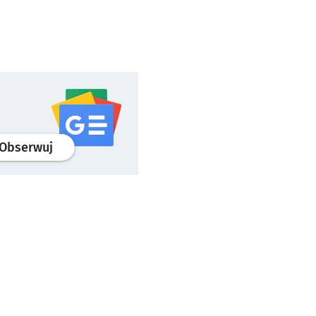
profil
google news
serwisu wroclaw.pl
Obserwuj