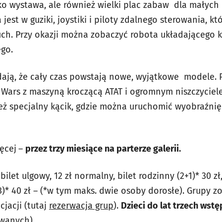
ylko wystawa, ale również wielki plac zabaw dla małych 
est w guziki, joystiki i piloty zdalnego sterowania, k
ch. Przy okazji można zobaczyć robota układającego k
go.
ają, że cały czas powstają nowe, wyjątkowe modele. P
 Wars z maszyną kroczącą ATAT i ogromnym niszczyciel
też specjalny kącik, gdzie można uruchomić wyobraźni
ięcej
–
przez trzy miesiące na parterze galerii.
ilet ulgowy, 12 zł normalny, bilet rodzinny (2+1)* 30 zł,
2+3)* 40 zł – (*w tym maks. dwie osoby dorosłe). Grupy
jacji (tutaj
rezerwacja grup
).
Dzieci do lat trzech wst
owanych).