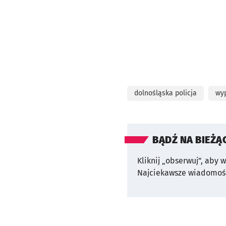
dolnośląska policja
wy
BĄDŹ NA BIEŻĄ
Kliknij „obserwuj”, aby 
Najciekawsze wiadomośc