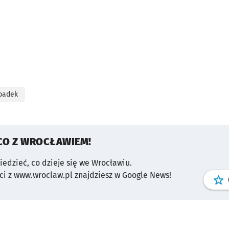
padek
CO Z WROCŁAWIEM!
wiedzieć, co dzieje się we Wrocławiu.
i z www.wroclaw.pl znajdziesz w Google News!