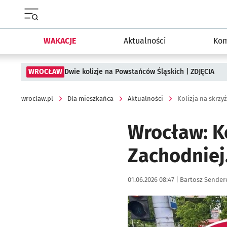
Menu główne portalu wroclaw.pl
WAKACJE
Aktualności
Kom
WROCŁAW
Dwie kolizje na Powstańców Śląskich | ZDJĘCIA
wroclaw.pl
Dla mieszkańca
Aktualności
Kolizja na skrz
Wrocław: Ko
Zachodniej
Data publikacji:
Autor:
01.06.2026 08:47 |
Bartosz Sender
Kliknij, aby zobaczyć galer