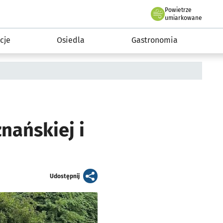
Powietrze
we Wrocławiu
 mieszkańca
umiarkowane
cje
Osiedla
Gastronomia
nańskiej i
artykuł
Udostępnij