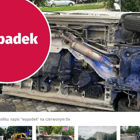
 kółku: napis "wypadek" na czerwonym tle