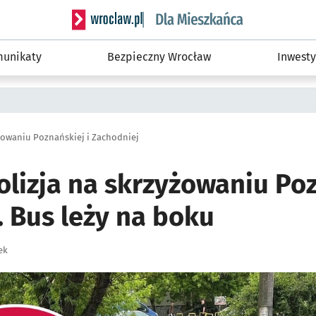
Serwis informacyjny wroclaw.pl podserwis: Dla
unikaty
Bezpieczny Wrocław
Inwesty
yżowaniu Poznańskiej i Zachodniej
lizja na skrzyżowaniu Poz
. Bus leży na boku
ek
ię