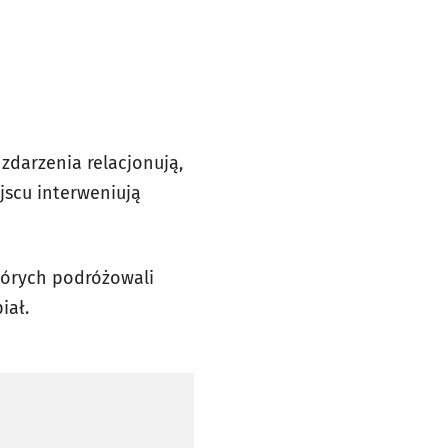
zdarzenia relacjonują,
jscu interweniują
tórych podróżowali
iał.