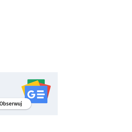
profil
google news
serwisu wroclaw.pl
Obserwuj