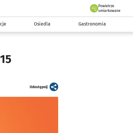
Powietrze
we Wrocławiu
 mieszkańca
umiarkowane
cje
Osiedla
Gastronomia
015
artykuł
Udostępnij