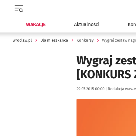
Menu główne portalu wroclaw.pl
WAKACJE
Aktualności
Kom
wroclaw.pl
Dla mieszkańca
Konkursy
Wygraj zestaw nag
Wygraj zes
[KONKURS 
Data publikacji:
Autor:
29.07.2015 00:00 |
Redakcja www.w
Kliknij, aby powiększyć