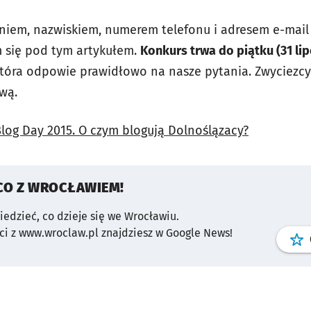
niem, nazwiskiem, numerem telefonu i adresem e-mail
 się pod tym artykułem.
Konkurs trwa
do piątku (31 li
która odpowie prawidłowo na nasze pytania. Zwyciezc
wą.
log Day 2015. O czym blogują Dolnoślązacy?
CO Z WROCŁAWIEM!
wiedzieć, co dzieje się we Wrocławiu.
i z www.wroclaw.pl znajdziesz w Google News!