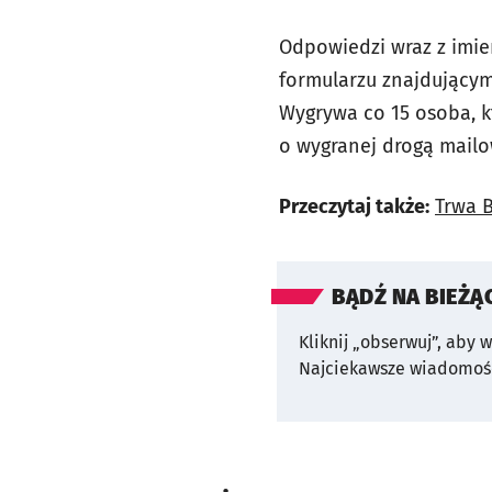
Odpowiedzi wraz z imie
formularzu znajdującym
Wygrywa co
15 osoba
, 
o wygranej drogą mailo
Przeczytaj także:
Trwa B
BĄDŹ NA BIEŻĄ
Kliknij „obserwuj”, aby 
Najciekawsze wiadomośc