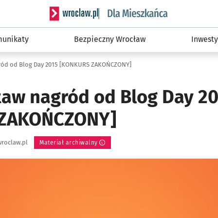
Serwis informacyjny wroclaw.pl podserwis: Dla
unikaty
Bezpieczny Wrocław
Inwesty
ród od Blog Day 2015 [KONKURS ZAKOŃCZONY]
taw nagród od Blog Day 2
ZAKOŃCZONY]
roclaw.pl
Materiał archiwalny