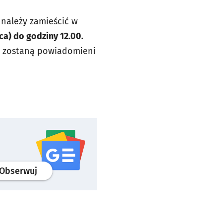
 należy zamieścić w
pca) do godziny 12.00
.
y zostaną powiadomieni
profil
google news
serwisu wroclaw.pl
Obserwuj