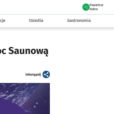
Powietrze
we Wrocławiu
 mieszkańca
dobre
cje
Osiedla
Gastronomia
Noc Saunową
artykuł
Udostępnij