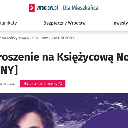
Serwis informacyjny wroclaw.pl podserwis: Dla
unikaty
Bezpieczny Wrocław
Inwesty
ie na Księżycową Noc Saunową [ZAKOŃCZONY]
roszenie na Księżycową 
NY]
roclaw.pl
Materiał archiwalny