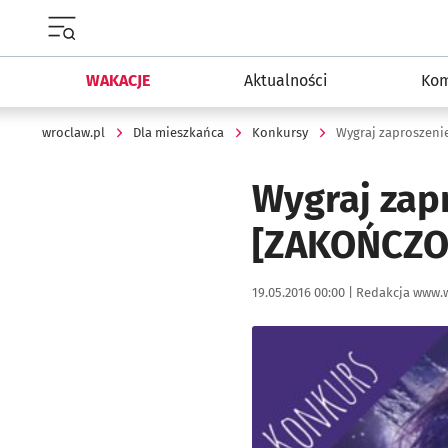
Menu główne portalu wroclaw.pl
WAKACJE
Aktualności
Kom
wroclaw.pl
Dla mieszkańca
Konkursy
Wygraj zaproszen
Wygraj zap
[ZAKOŃCZO
Data publikacji:
Autor:
19.05.2016 00:00 |
Redakcja www.w
Kliknij, aby powiększyć