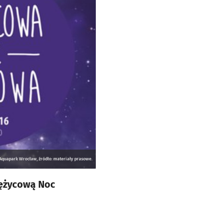
quapark Wrocław, źródło: materiały prasowe.
iężycową Noc