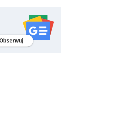
profil
google news
serwisu wroclaw.pl
Obserwuj