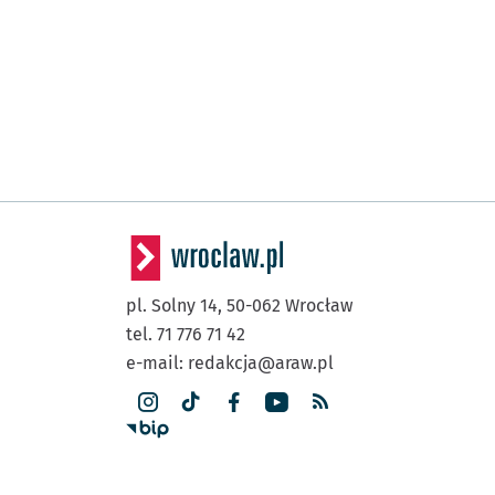
pl. Solny 14,
50-062
Wrocław
tel. 71 776 71 42
e-mail:
redakcja@araw.pl