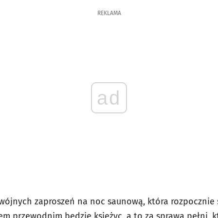
REKLAMA
ad
ójnych zaproszeń na noc saunową, która rozpocznie s
em przewodnim będzie księżyc, a to za sprawą pełni, 