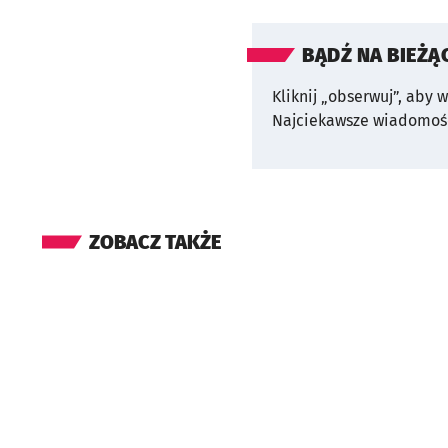
BĄDŹ NA BIEŻĄ
Kliknij „obserwuj”, aby 
Najciekawsze wiadomośc
ZOBACZ TAKŻE