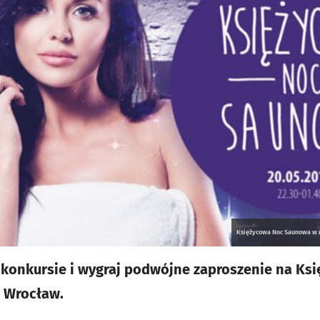
Księżycowa Noc Saunowa w A
 konkursie i wygraj podwójne zaproszenie na Ks
 Wrocław.