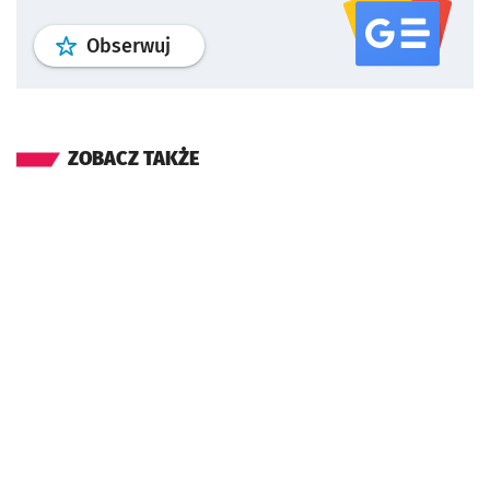
profil
google news
serwisu wroclaw
Obserwuj
ZOBACZ TAKŻE