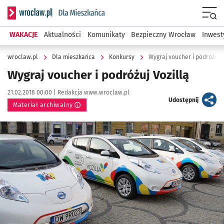
Serwis informacyjny wroclaw.pl podserwis: Dla mieszkańca
Menu
WAKACJE
Aktualności
Komunikaty
Bezpieczny Wrocław
Inwest
wroclaw.pl
Dla mieszkańca
Konkursy
Wygraj voucher i podróżuj V
Wygraj voucher i podróżuj Vozillą
Data publikacji:
Autor:
21.02.2018 00:00 |
Redakcja www.wroclaw.pl
artykuł
Udostępnij
Materiał archiwalny
Kliknij, aby powiększyć