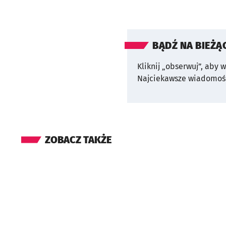
BĄDŹ NA BIEŻĄ
Kliknij „obserwuj”, aby 
Najciekawsze wiadomośc
ZOBACZ TAKŻE