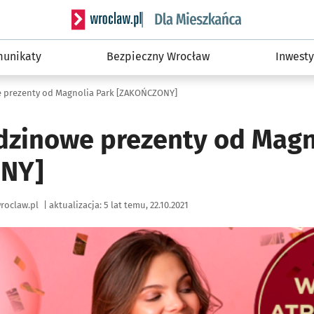
Serwis informacyjny wroclaw.pl podserwis: Dla
unikaty
Bezpieczny Wrocław
Inwesty
 prezenty od Magnolia Park [ZAKOŃCZONY]
dzinowe prezenty od Magn
NY]
roclaw.pl
|
aktualizacja:
5 lat temu, 22.10.2021