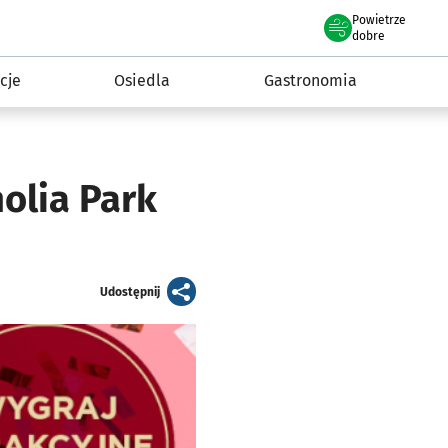
Powietrze
we Wrocławiu
 mieszkańca
dobre
cje
Osiedla
Gastronomia
olia Park
artykuł
Udostępnij