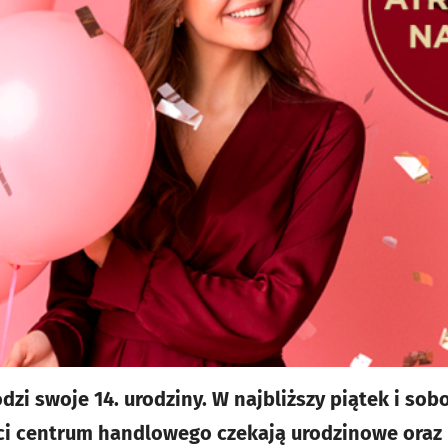
i swoje 14. urodziny. W najbliższy piątek i sobo
ci centrum handlowego czekają urodzinowe oraz 