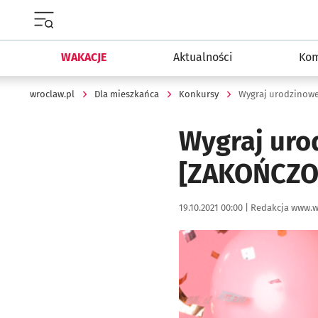
Menu główne portalu wroclaw.pl
WAKACJE
Aktualności
Kom
wroclaw.pl
Dla mieszkańca
Konkursy
Wygraj urodzinowe
Wygraj uro
[ZAKOŃCZO
Data publikacji:
Autor:
19.10.2021 00:00 |
Redakcja www.w
Kliknij, aby powiększyć