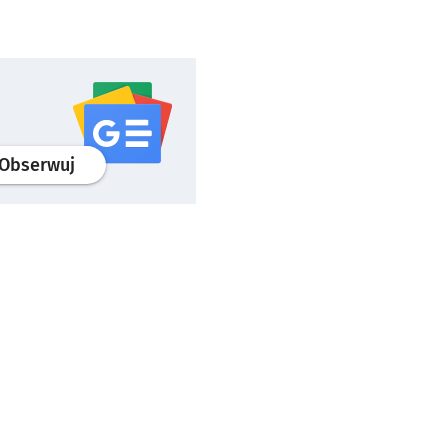
profil
google news
serwisu wroclaw.pl
Obserwuj