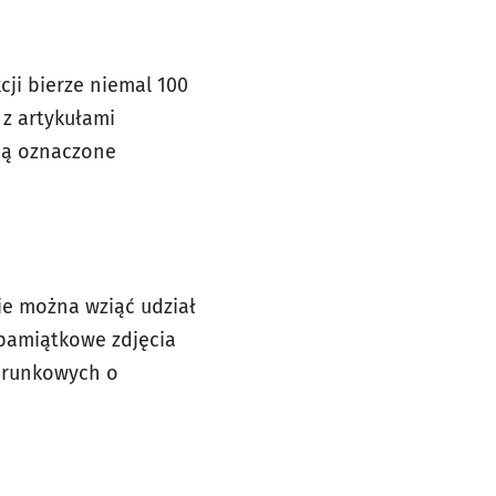
cji bierze niemal 100
 z artykułami
aną oznaczone
ie można wziąć udział
 pamiątkowe zdjęcia
darunkowych o