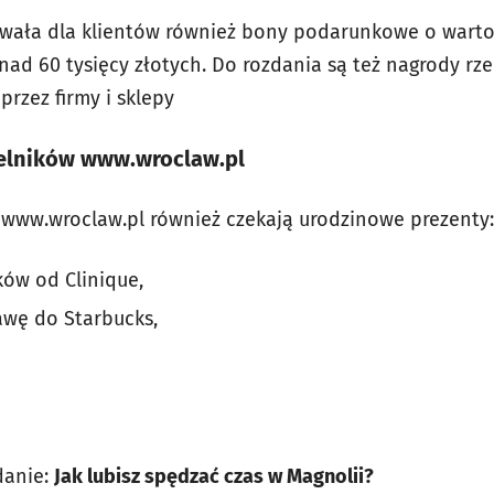
owała dla klientów również bony podarunkowe o warto
onad 60 tysięcy złotych. Do rozdania są też nagrody r
zez firmy i sklepy
telników www.wroclaw.pl
 www.wroclaw.pl również czekają urodzinowe prezenty:
ów od Clinique,
awę do Starbucks,
danie:
Jak lubisz spędzać czas w Magnolii?