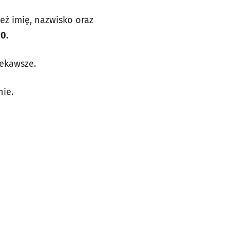
ż imię, nazwisko oraz
0.
iekawsze.
nie.