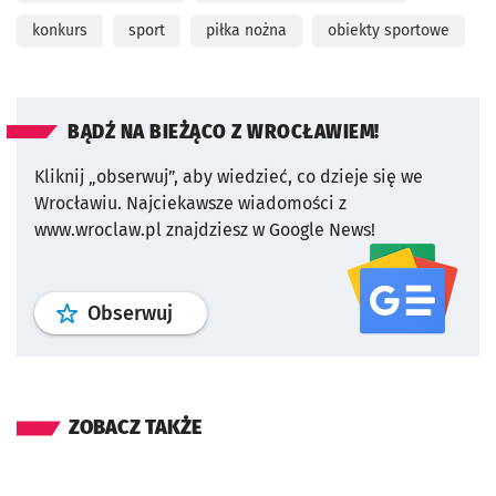
konkurs
sport
piłka nożna
obiekty sportowe
BĄDŹ NA BIEŻĄCO Z WROCŁAWIEM!
Kliknij „obserwuj”, aby wiedzieć, co dzieje się we
Wrocławiu.
Najciekawsze wiadomości z
www.wroclaw.pl znajdziesz w Google News!
profil
google news
serwisu wroclaw
Obserwuj
ZOBACZ TAKŻE