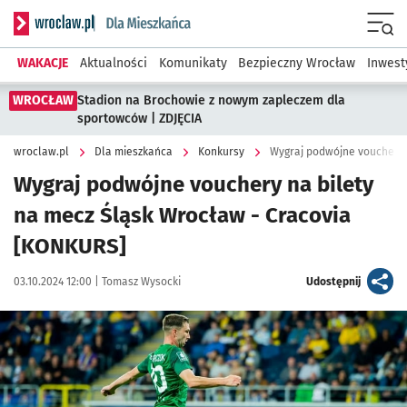
Serwis informacyjny wroclaw.pl podserwis: Dla mieszkańca
Menu
WAKACJE
Aktualności
Komunikaty
Bezpieczny Wrocław
Inwest
WROCŁAW
Stadion na Brochowie z nowym zapleczem dla
sportowców | ZDJĘCIA
wroclaw.pl
Dla mieszkańca
Konkursy
Wygraj podwójne vouchery 
Wygraj podwójne vouchery na bilety
na mecz Śląsk Wrocław - Cracovia
[KONKURS]
Data publikacji:
Autor:
artykuł
03.10.2024 12:00 |
Tomasz Wysocki
Udostępnij
Kliknij, aby powiększyć