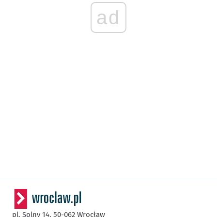
ad
pl. Solny 14,
50-062
Wrocław