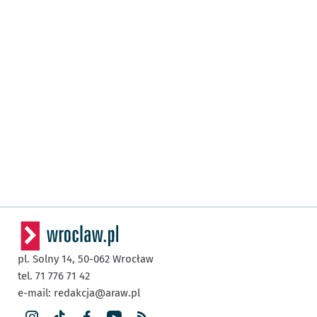
pl. Solny 14,
50-062
Wrocław
tel. 71 776 71 42
e-mail:
redakcja@araw.pl