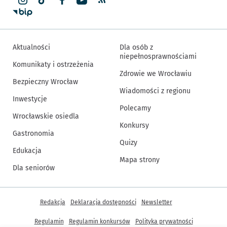
Aktualności
Dla osób z
niepełnosprawnościami
Komunikaty i ostrzeżenia
Zdrowie we Wrocławiu
Bezpieczny Wrocław
Wiadomości z regionu
Inwestycje
Polecamy
Wrocławskie osiedla
Konkursy
Gastronomia
Quizy
Edukacja
Mapa strony
Dla seniorów
Inne informacje
Redakcja
Deklaracja dostępności
Newsletter
Regulamin
Regulamin konkursów
Polityka prywatności