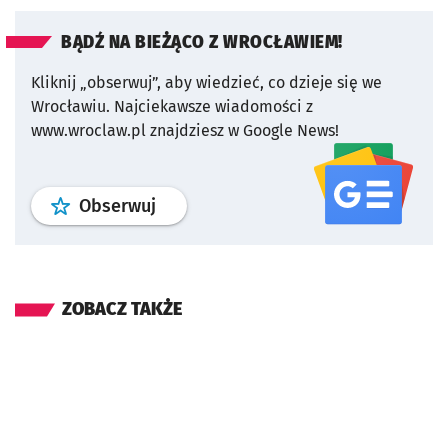
BĄDŹ NA BIEŻĄCO Z WROCŁAWIEM!
Kliknij „obserwuj”, aby wiedzieć, co dzieje się we
Wrocławiu.
Najciekawsze wiadomości z
www.wroclaw.pl znajdziesz w Google News!
profil
google news
serwisu wroclaw
Obserwuj
ZOBACZ TAKŻE