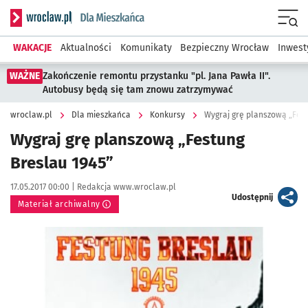
Serwis informacyjny wroclaw.pl podserwis: Dla mieszkańca
Menu
WAKACJE
Aktualności
Komunikaty
Bezpieczny Wrocław
Inwest
WAŻNE
Zakończenie remontu przystanku "pl. Jana Pawła II".
Autobusy będą się tam znowu zatrzymywać
wroclaw.pl
Dla mieszkańca
Konkursy
Wygraj grę planszową „Fest
Wygraj grę planszową „Festung
Breslau 1945”
Data publikacji:
Autor:
17.05.2017 00:00 |
Redakcja www.wroclaw.pl
artykuł
Udostępnij
Materiał archiwalny
Kliknij, aby powiększyć