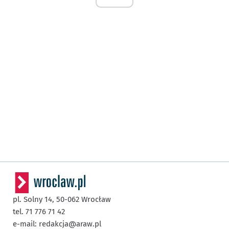
pl. Solny 14,
50-062
Wrocław
tel. 71 776 71 42
e-mail:
redakcja@araw.pl