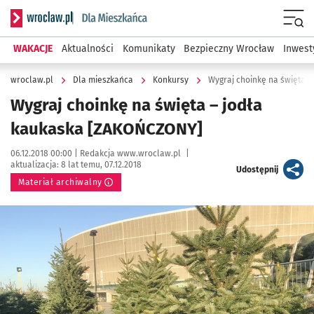
Serwis informacyjny wroclaw.pl podserwis: Dla mieszkańca
Menu
WAKACJE
Aktualności
Komunikaty
Bezpieczny Wrocław
Inwest
wroclaw.pl
Dla mieszkańca
Konkursy
Wygraj choinkę na święta 
Wygraj choinkę na święta – jodła
kaukaska [ZAKOŃCZONY]
Data publikacji:
Autor:
06.12.2018 00:00 |
Redakcja www.wroclaw.pl
|
aktualizacja:
8 lat temu, 07.12.2018
artykuł
Udostępnij
Materiał archiwalny
Kliknij, aby powiększyć