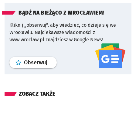
BĄDŹ NA BIEŻĄCO Z WROCŁAWIEM!
Kliknij „obserwuj”, aby wiedzieć, co dzieje się we
Wrocławiu.
Najciekawsze wiadomości z
www.wroclaw.pl znajdziesz w Google News!
profil
google news
serwisu wroclaw
Obserwuj
ZOBACZ TAKŻE