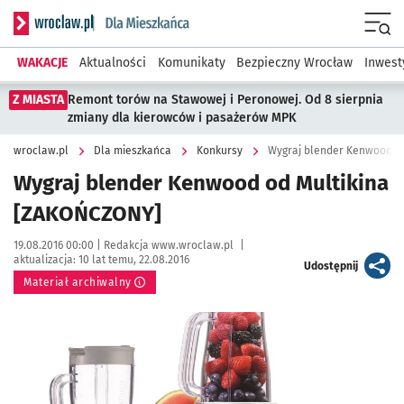
Serwis informacyjny wroclaw.pl podserwis: Dla mieszkańca
Menu
WAKACJE
Aktualności
Komunikaty
Bezpieczny Wrocław
Inwest
Z MIASTA
Remont torów na Stawowej i Peronowej. Od 8 sierpnia
zmiany dla kierowców i pasażerów MPK
wroclaw.pl
Dla mieszkańca
Konkursy
Wygraj blender Kenwood o
Wygraj blender Kenwood od Multikina
[ZAKOŃCZONY]
Data publikacji:
Autor:
19.08.2016 00:00 |
Redakcja www.wroclaw.pl
|
aktualizacja:
10 lat temu, 22.08.2016
artykuł
Udostępnij
Materiał archiwalny
Kliknij, aby powiększyć