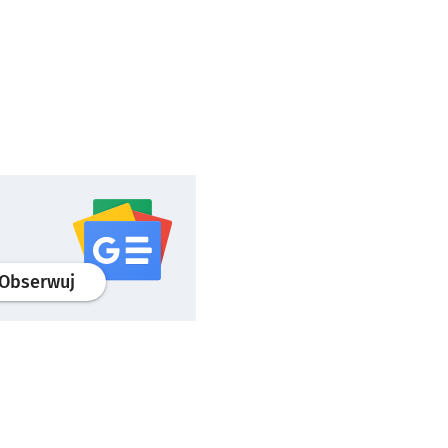
profil
google news
serwisu wroclaw.pl
Obserwuj