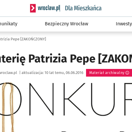
Serwis informacyjny wroclaw.pl podserwis: Dla
unikaty
Bezpieczny Wrocław
Inwesty
Patrizia Pepe [ZAKOŃCZONY]
uterię Patrizia Pepe [ZAK
roclaw.pl
|
aktualizacja:
10 lat temu, 06.06.2016
Materiał archiwalny