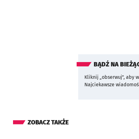
BĄDŹ NA BIEŻĄ
Kliknij „obserwuj”, aby 
Najciekawsze wiadomośc
ZOBACZ TAKŻE