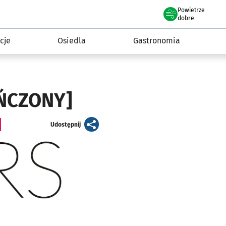
Powietrze
we Wrocławiu
 mieszkańca
dobre
cje
Osiedla
Gastronomia
OŃCZONY]
artykuł
Udostępnij