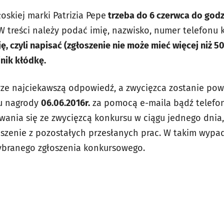
oskiej marki Patrizia Pepe
trzeba do 6 czerwca do godz
W treści należy podać imię, nazwisko, numer telefonu
ję, czyli napisać (zgłoszenie nie może mieć więcej niż 5
nik kłódkę.
rze najciekawszą odpowiedź, a zwycięzca zostanie po
iu nagrody
06.06.2016r.
za pomocą e-maila bądź telefo
ania się ze zwycięzcą konkursu w ciągu jednego dnia
oszenie z pozostałych przesłanych prac. W takim wypa
wybranego zgłoszenia konkursowego.