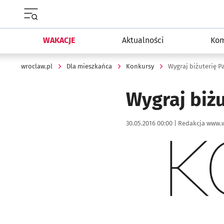
Menu główne portalu wroclaw.pl
WAKACJE
Aktualności
Kom
wroclaw.pl
Dla mieszkańca
Konkursy
Wygraj biżuterię 
Wygraj biż
Data publikacji:
Autor:
30.05.2016 00:00 |
Redakcja www.w
Kliknij, aby powiększyć