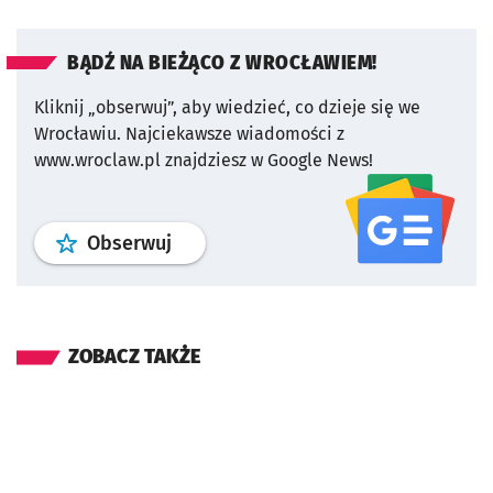
BĄDŹ NA BIEŻĄCO Z WROCŁAWIEM!
Kliknij „obserwuj”, aby wiedzieć, co dzieje się we
Wrocławiu.
Najciekawsze wiadomości z
www.wroclaw.pl znajdziesz w Google News!
profil
google news
serwisu wroclaw
Obserwuj
ZOBACZ TAKŻE