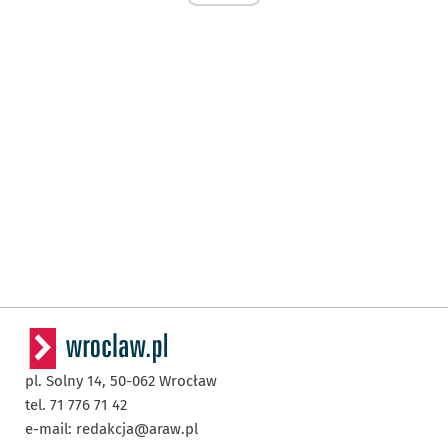
pl. Solny 14,
50-062
Wrocław
tel. 71 776 71 42
e-mail:
redakcja@araw.pl