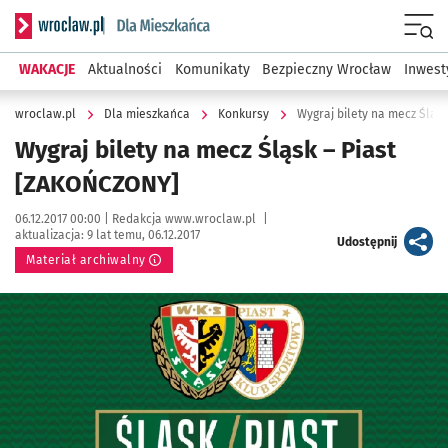
Serwis informacyjny wroclaw.pl podserwis: Dla mieszkańca
Menu
WAKACJE
Aktualności
Komunikaty
Bezpieczny Wrocław
Inwest
wroclaw.pl
Dla mieszkańca
Konkursy
Wygraj bilety na mecz Śląs
Wygraj bilety na mecz Śląsk – Piast
[ZAKOŃCZONY]
Data publikacji:
Autor:
06.12.2017 00:00 |
Redakcja www.wroclaw.pl
|
aktualizacja:
9 lat temu, 06.12.2017
artykuł
Udostępnij
Materiał archiwalny
Kliknij, aby powiększyć